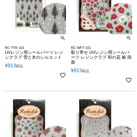
RC-YTK-101
RC-WFT-101
UVレジン用シールパーツ レジ
取り寄せ UVレジン用シールパ
ンクラブ 雪と木のシルエット
ーツ レジンクラブ 和の花 椿 両
面
¥
913
税込
¥
913
税込