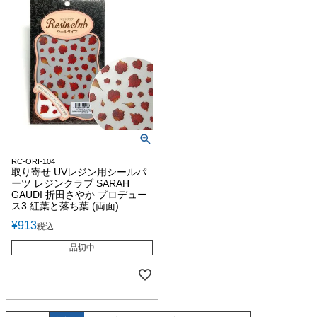
RC-ORI-104
取り寄せ UVレジン用シールパ
ーツ レジンクラブ SARAH
GAUDI 折田さやか プロデュー
ス3 紅葉と落ち葉 (両面)
¥
913
税込
品切中