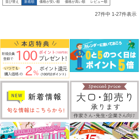
並び替え
新着順
価格が安い順
価格が高い順
レビュー順
27
件中
1
-
27
件表示