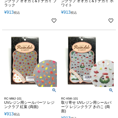
ンクラブ オオカミ&トナカイ ブ
ンクラブ オオカミ&トナカイ ホ
ラック
ワイト
¥
913
¥
913
税込
税込
RC-MMJ-101
RC-KNK-101
UVレジン用シールパーツ レジ
取り寄せ UVレジン用シールパ
ンクラブ 紅葉 (両面)
ーツ レジンクラブ きのこ (両
面)
¥
913
税込