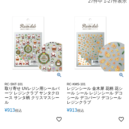
27
件中
1
-
27
件表示
RC-SNT-101
RC-KMS-101
取り寄せ UVレジン用シールパ
レジンシール 金木犀 花柄 花シ
ーツ レジンクラブ サンタクロ
ール シール レジンシール デコ
ース サンタ柄 クリスマスシー
シール デコパーツ デコシール
ル
レジンクラブ
¥
913
¥
913
税込
税込