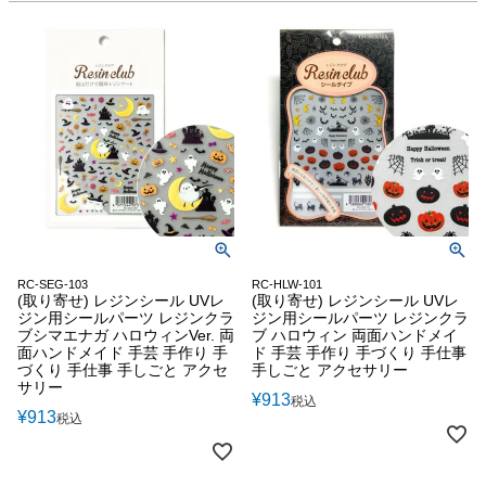
RC-SEG-103
RC-HLW-101
(取り寄せ) レジンシール UVレ
(取り寄せ) レジンシール UVレ
ジン用シールパーツ レジンクラ
ジン用シールパーツ レジンクラ
ブシマエナガ ハロウィンVer. 両
ブ ハロウィン 両面ハンドメイ
面ハンドメイド 手芸 手作り 手
ド 手芸 手作り 手づくり 手仕事
づくり 手仕事 手しごと アクセ
手しごと アクセサリー
サリー
¥
913
税込
¥
913
税込