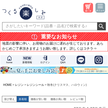
重要なお知らせ
地震の影響に伴い、お荷物のお届けに遅れが生じております。あら
かじめご了承頂きますようお願い致します。詳しくはコチラ⇒
home
新着情報
ログイン
Q&A
HOME
レジン
レジンシール
秋冬(クリスマス、ハロウィン)
並び替え
新着順
価格が安い順
価格が高い順
レビュー順