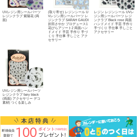
UVレジン用シールパーツ
(取り寄せ) レジンシール U
レジン レジンシール UVレ
レジンクラブ 紫陽花 (両
Vレジン用シールパーツ レ
ジン用シールパーツ レジ
面)
ジンクラブ SARAH GAUDI
ンクラブ Black rose 両面
折田さやか プロデュース1
ハンドメイド 手芸 手作り
花びらアソート2 両面ハン
手づくり 手仕事 手しごと
ドメイド 手芸 手作り 手づ
アクセサリー
くり 手仕事 手しごと アク
セサリー
UVレジン用シールパーツ
レジンクラブ fairy black
(両面) アクセサリー デコ
素材| つくる楽しみ