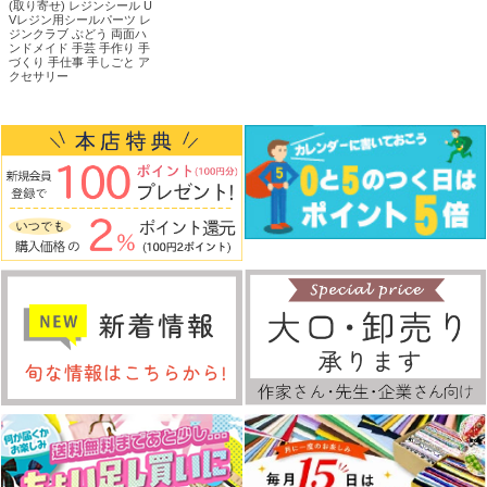
(取り寄せ) レジンシール U
Vレジン用シールパーツ レ
ジンクラブ ぶどう 両面ハ
ンドメイド 手芸 手作り 手
づくり 手仕事 手しごと ア
クセサリー