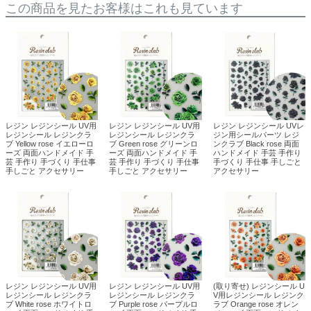
この商品を見たお客様はこれも見ています
レジン レジンシール UV用
レジン レジンシール UV用
レジン レジンシール UVレ
レジンシール レジンクラ
レジンシール レジンクラ
ジン用シールパーツ レジ
ブ Yellow rose イエローロ
ブ Green rose グリーンロ
ンクラブ Black rose 両面
ーズ 両面ハンドメイド 手
ーズ 両面ハンドメイド 手
ハンドメイド 手芸 手作り
芸 手作り 手づくり 手仕事
芸 手作り 手づくり 手仕事
手づくり 手仕事 手しごと
手しごと アクセサリー
手しごと アクセサリー
アクセサリー
レジン レジンシール UV用
レジン レジンシール UV用
(取り寄せ) レジンシール U
レジンシール レジンクラ
レジンシール レジンクラ
V用レジンシール レジンク
ブ White rose ホワイトロ
ブ Purple rose パープルロ
ラブ Orange rose オレン