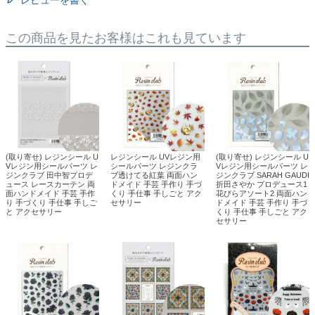
レビューを書く
この商品を見たお客様はこれも見ています
(取り寄せ) レジンシール U
レジンシール UVレジン用
(取り寄せ) レジンシール U
Vレジン用シールパーツ レ
シールパーツ レジンクラ
Vレジン用シールパーツ レ
ジンクラブ 田中智プロデ
ブ透けてる紅葉 両面ハン
ジンクラブ SARAH GAUDI
ュース レースカーテン 両
ドメイド 手芸 手作り 手づ
折田さやか プロデュース1
面ハンドメイド 手芸 手作
くり 手仕事 手しごと アク
花びらアソート2 両面ハン
り 手づくり 手仕事 手しご
セサリー
ドメイド 手芸 手作り 手づ
と アクセサリー
くり 手仕事 手しごと アク
セサリー