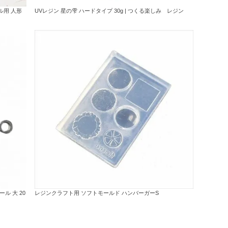
ル用 人形
UVレジン 星の雫 ハードタイプ 30g | つくる楽しみ レジン
ール 大 20
レジンクラフト用 ソフトモールド ハンバーガーS