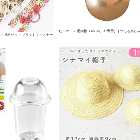
ピルケース 用銅板（A8-36、37専用） | つくる楽し
0cm 5柄セット プリントファスナー