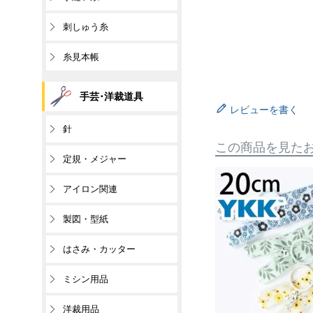
刺しゅう糸
糸見本帳
手芸･洋裁道具
レビューを書く
針
この商品を見た
定規・メジャー
アイロン関連
製図・型紙
はさみ・カッター
ミシン用品
洋裁用品