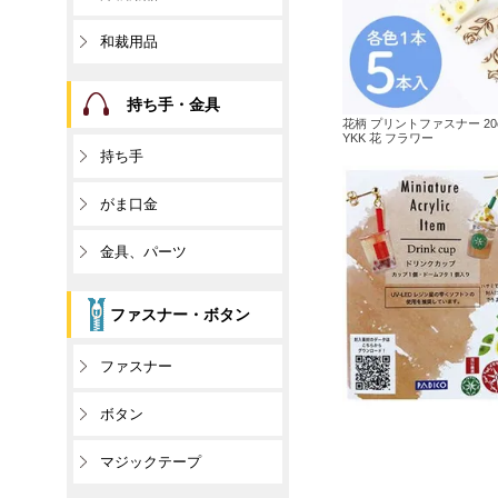
和裁用品
持ち手・金具
花柄 プリントファスナー 2
YKK 花 フラワー
持ち手
がま口金
金具、パーツ
ファスナー・ボタン
ファスナー
ボタン
マジックテープ