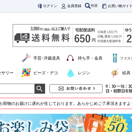
検索
ログイン
会員登録
お買い物ガイ
手芸･洋裁道具
持ち手・金具
ファス
セサリー
ビーズ・デコ
レジン
絵具
お荷物のお届けに遅れが生じております。あらかじめご了承頂きますよ