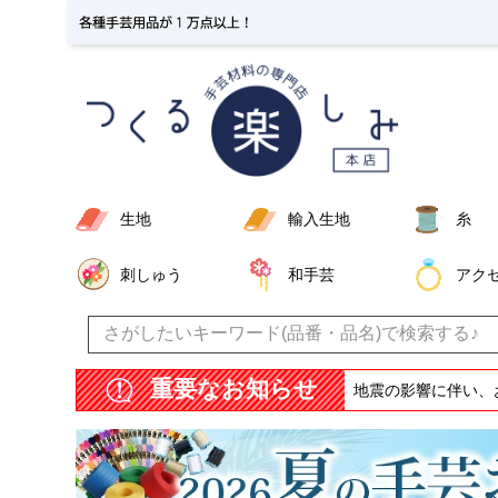
生地
輸入生地
糸
刺しゅう
和手芸
アク
重要なお知らせ
地震の影響に伴い、