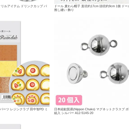
クリルアイテム ドリンクカップ パ
ドール 麦わら帽子 直径約17cm 頭径約9cm 1個 ドー
推し縫い 飾り
パーツ レジンクラブ 田中智PD ミ
日本紐釦貿易(Nippon Chuko) マグネットクラスプ ボ
組入 シルバー A12-514S-20