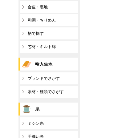
合皮・裏地
和調・ちりめん
柄で探す
芯材・キルト綿
輸入生地
ブランドでさがす
素材・種類でさがす
糸
ミシン糸
手縫い糸