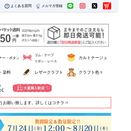
ド
よくある質問
メルマガ登録
ゴム・テープ
カルトナージュ
ナー・ボタン
リボン・レース
・染料
レザークラフト
クラフト色々
うお願い致します。詳しくはコチラ⇒