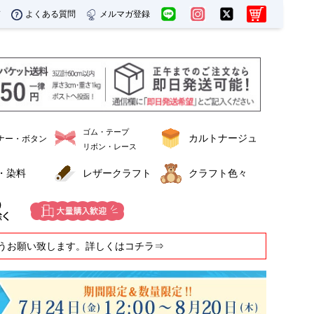
ド
よくある質問
メルマガ登録
ゴム・テープ
カルトナージュ
ナー・ボタン
リボン・レース
・染料
レザークラフト
クラフト色々
うお願い致します。詳しくはコチラ⇒