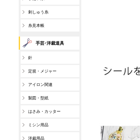
刺しゅう糸
糸見本帳
手芸･洋裁道具
針
定規・メジャー
アイロン関連
製図・型紙
はさみ・カッター
ミシン用品
洋裁用品