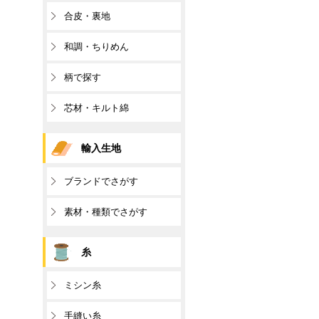
合皮・裏地
和調・ちりめん
柄で探す
芯材・キルト綿
輸入生地
ブランドでさがす
素材・種類でさがす
糸
ミシン糸
手縫い糸