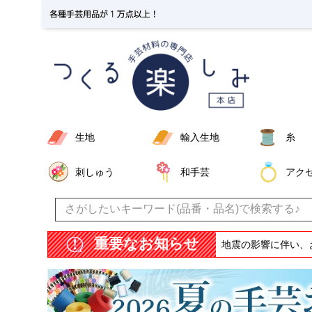
生地
輸入生地
糸
刺しゅう
和手芸
アク
重要なお知らせ
地震の影響に伴い、