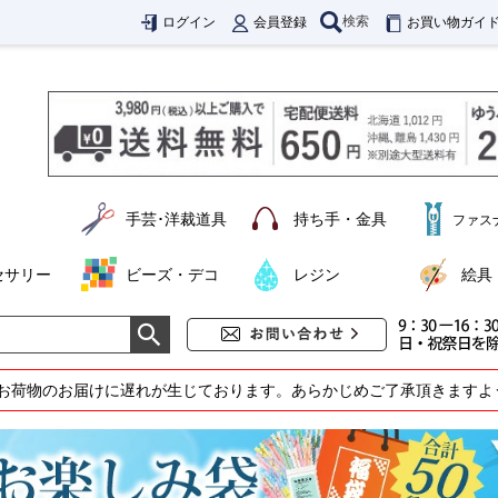
検索
ログイン
会員登録
お買い物ガイ
手芸･洋裁道具
持ち手・金具
ファス
セサリー
ビーズ・デコ
レジン
絵具
お荷物のお届けに遅れが生じております。あらかじめご了承頂きますよ