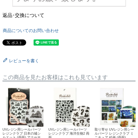
返品･交換について
商品についてのお問い合わせ
レビューを書く
この商品を見たお客様はこれも見ています
UVレジン用シールパーツ
UVレジン用シールパーツ
取り寄せ UVレジン用シー
レジンクラブ 日本の城シ
レジンクラブ 海洋生物2 両
ルパーツ レジンクラブ ミ
ルエット (両面) アクセサ
面
ニチュア 絵画 (両面)