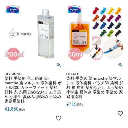
OLY-MD200
OLY-MD1
染料 手染め 色止め液 染-
染料 手染め 染-marche 染マル
marche 染マルシェ 液体染料 ボ
シェ 液体染料 パウチ50 染料 顔
トル200 カラーフィット 染料
料 布 布用 染めなおし ムラ染め
顔料 糸 糸用 染めなおし ムラ染
小学生 夏休み 湯染め 手染め 家
め 小学生 夏休み 湯染め 手染め
庭用染料
家庭用染料
¥
715
税込
¥
1,650
税込