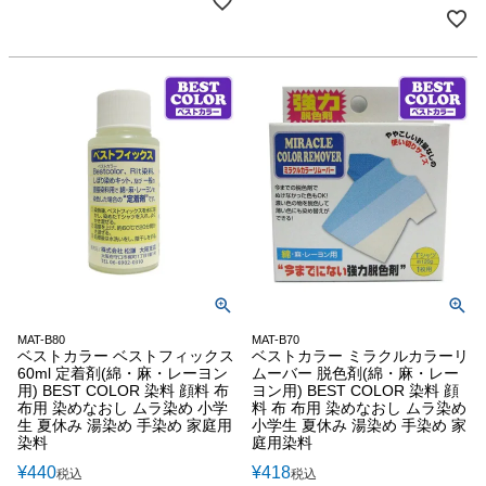
MAT-B80
MAT-B70
ベストカラー ベストフィックス
ベストカラー ミラクルカラーリ
60ml 定着剤(綿・麻・レーヨン
ムーバー 脱色剤(綿・麻・レー
用) BEST COLOR 染料 顔料 布
ヨン用) BEST COLOR 染料 顔
布用 染めなおし ムラ染め 小学
料 布 布用 染めなおし ムラ染め
生 夏休み 湯染め 手染め 家庭用
小学生 夏休み 湯染め 手染め 家
染料
庭用染料
¥
440
¥
418
税込
税込