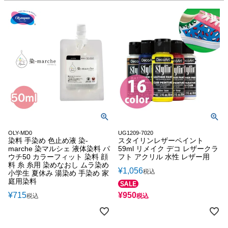
OLY-MD0
UG1209-7020
染料 手染め 色止め液 染-
スタイリンレザーペイント
marche 染マルシェ 液体染料 パ
59ml リメイク デコ レザークラ
ウチ50 カラーフィット 染料 顔
フト アクリル 水性 レザー用
料 糸 糸用 染めなおし ムラ染め
¥
1,056
税込
小学生 夏休み 湯染め 手染め 家
庭用染料
¥
715
¥
950
税込
税込