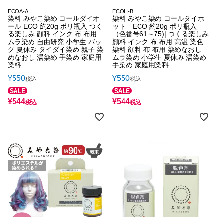
ECOA-A
ECOH-B
染料 みやこ染め コールダイオ
染料 みやこ染め コールダイホ
ール ECO 約20g ポリ瓶入 つく
ット ECO 約20g ポリ瓶入
る楽しみ 顔料 インク 布 布用
（色番号61～75)| つくる楽しみ
ムラ染め 自由研究 小学生 バッ
顔料 インク 布 布用 高温 染色
グ 夏休み タイダイ染め 親子 染
染料 顔料 布 布用 染めなおし
めなおし 湯染め 手染め 家庭用
ムラ染め 小学生 夏休み 湯染め
染料
手染め 家庭用染料
¥
550
¥
550
税込
税込
¥
544
¥
544
税込
税込