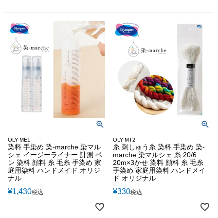
OLY-ME1
OLY-MT2
染料 手染め 染-marche 染マル
糸 刺しゅう糸 染料 手染め 染-
シェ イージーライナー 計測 ペ
marche 染マルシェ 糸 20/6
ン 染料 顔料 糸 毛糸 手染め 家
20m×3かせ 染料 顔料 糸 毛糸
庭用染料 ハンドメイド オリジ
手染め 家庭用染料 ハンドメイ
ナル
ド オリジナル
¥
1,430
¥
330
税込
税込