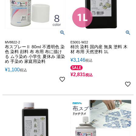
MV8822-2
ES001-W22
布スプレーⅡ 80ml 不透明色 染
柿渋 染料 国内産 無臭 塗料 木
色 染料 顔料 布 布用 布に描け
材 布用 天然塗料 1L
る ムラ染め 小学生 夏休み 湯染
¥
3,146
税込
め 手染め 家庭用染料
¥
1,100
税込
¥
2,831
税込