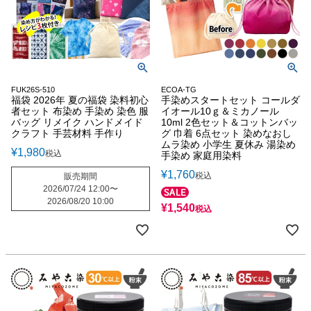
FUK26S-510
ECOA-TG
福袋 2026年 夏の福袋 染料初心
手染めスタートセット コールダ
者セット 布染め 手染め 染色 服
イオール10ｇ＆ミカノール
バッグ リメイク ハンドメイド
10ml 2色セット＆コットンバッ
クラフト 手芸材料 手作り
グ 巾着 6点セット 染めなおし
ムラ染め 小学生 夏休み 湯染め
¥
1,980
税込
手染め 家庭用染料
¥
1,760
税込
販売期間
2026/07/24 12:00
〜
2026/08/20 10:00
¥
1,540
税込