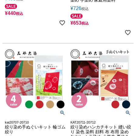
¥
726
税込
¥
440
税込
¥
653
税込
kat20707-20710
KAT20711-20712
絞り染め手ぬぐいキット 輪ゴム
絞り染めハンカチキット 縫い絞
絞り
り 染色 染料 顔料 布 布用 染め