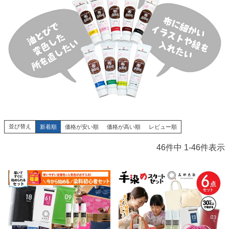
並び替え
新着順
価格が安い順
価格が高い順
レビュー順
46
件中
1
-
46
件表示