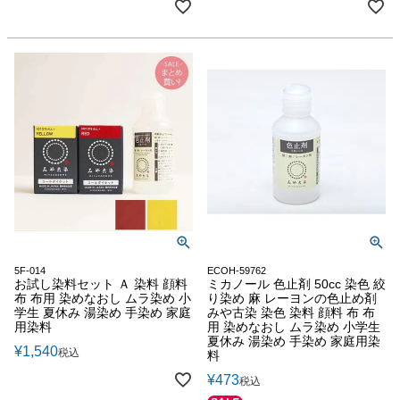
5F-014
ECOH-59762
お試し染料セット Ａ 染料 顔料
ミカノール 色止剤 50cc 染色 絞
布 布用 染めなおし ムラ染め 小
り染め 麻 レーヨンの色止め剤
学生 夏休み 湯染め 手染め 家庭
みや古染 染色 染料 顔料 布 布
用染料
用 染めなおし ムラ染め 小学生
夏休み 湯染め 手染め 家庭用染
¥
1,540
税込
料
¥
473
税込