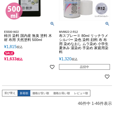
ES500-W22
MV8822-2-R12
柿渋 染料 国内産 無臭 塗料 木
布スプレーⅡ 80ml リッチラメ
材 布用 天然塗料 500ml
シルバー 染色 染料 顔料 布 布
用 染めなおし ムラ染め 小学生
¥
1,815
税込
夏休み 湯染め 手染め 家庭用染
料
¥
1,633
¥
1,320
税込
税込
品切中
並び替え
新着順
価格が安い順
価格が高い順
レビュー順
46
件中
1
-
46
件表示