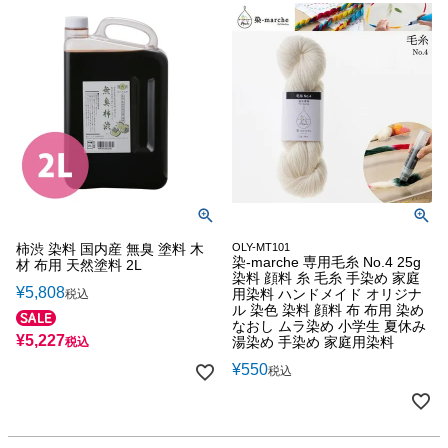
柿渋 染料 国内産 無臭 塗料 木
OLY-MT101
染-marche 専用毛糸 No.4 25g
材 布用 天然塗料 2L
染料 顔料 糸 毛糸 手染め 家庭
¥
5,808
用染料 ハンドメイド オリジナ
税込
ル 染色 染料 顔料 布 布用 染め
なおし ムラ染め 小学生 夏休み
¥
5,227
湯染め 手染め 家庭用染料
税込
¥
550
税込