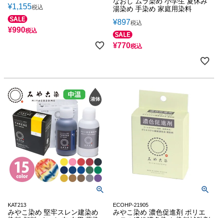
なおし ムラ染め 小学生 夏休み
¥
1,155
税込
湯染め 手染め 家庭用染料
¥
897
税込
¥
990
税込
¥
770
税込
KAT213
ECOHP-21905
みやこ染め 堅牢スレン建染め
みやこ染め 濃色促進剤 ポリエ