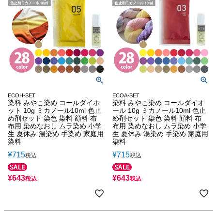
ECOH-SET
ECOA-SET
染料 みやこ染め コールダイホ
染料 みやこ染め コールダイオ
ット 10g ミカノール10ml 色止
ール 10g ミカノール10ml 色止
め剤セット 染色 染料 顔料 布
め剤セット 染色 染料 顔料 布
布用 染めなおし ムラ染め 小学
布用 染めなおし ムラ染め 小学
生 夏休み 湯染め 手染め 家庭用
生 夏休み 湯染め 手染め 家庭用
染料
染料
¥
715
¥
715
税込
税込
¥
643
¥
643
税込
税込