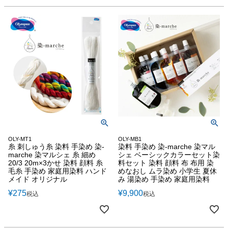
OLY-MT1
OLY-MB1
糸 刺しゅう糸 染料 手染め 染-
染料 手染め 染-marche 染マル
marche 染マルシェ 糸 細め
シェ ベーシックカラーセット染
20/3 20m×3かせ 染料 顔料 糸
料セット 染料 顔料 布 布用 染
毛糸 手染め 家庭用染料 ハンド
めなおし ムラ染め 小学生 夏休
メイド オリジナル
み 湯染め 手染め 家庭用染料
¥
275
¥
9,900
税込
税込