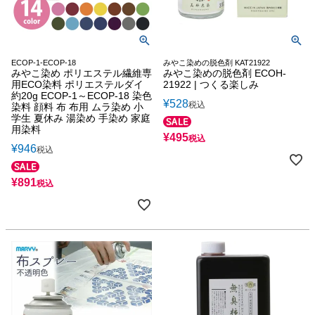
ECOP-1-ECOP-18
みやこ染めの脱色剤 KAT21922
みやこ染め ポリエステル繊維専
みやこ染めの脱色剤 ECOH-
用ECO染料 ポリエステルダイ
21922 | つくる楽しみ
約20g ECOP-1～ECOP-18 染色
¥
528
税込
染料 顔料 布 布用 ムラ染め 小
学生 夏休み 湯染め 手染め 家庭
用染料
¥
495
税込
¥
946
税込
¥
891
税込