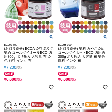
ECOA-300
ECOH-300
(お取り寄せ) ECOA 染料 みやこ
(お取り寄せ) 染料 みやこ染め
染め コールダイオールECO 徳
コールダイホットECO 徳用約
用300g ポリ瓶入 大容量 布 染
300g ポリ瓶入 大容量 布 染色
色 顔料 インク 布
顔料 インク 布
¥
7,200
¥
7,200
税込
税込
¥
6,600
¥
6,600
税込
税込