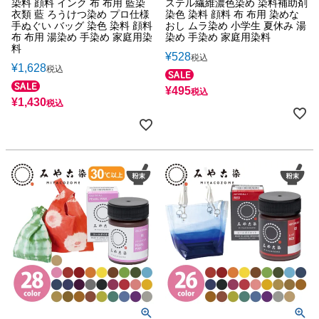
染料 顔料 インク 布 布用 藍染
ステル繊維濃色染め 染料補助剤
衣類 藍 ろうけつ染め プロ仕様
染色 染料 顔料 布 布用 染めな
手ぬぐい バッグ 染色 染料 顔料
おし ムラ染め 小学生 夏休み 湯
布 布用 湯染め 手染め 家庭用染
染め 手染め 家庭用染料
料
¥
528
税込
¥
1,628
税込
¥
495
税込
¥
1,430
税込