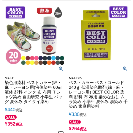
MAT-B
MAT-B85
染色用染料 ベストカラー(綿・
ベストカラー ベストコールド
麻・レーヨン用)液体染料 60ml
240ｇ 低温染色助剤(綿・麻・
液体 顔料 インク 布 布用 Ｔシ
レーヨン用) BEST COLOR 染
ャツ染め 自由研究 小学生 バッ
料 顔料 布 布用 染めなおし ム
グ 夏休み タイダイ染め
ラ染め 小学生 夏休み 湯染め 手
染め 家庭用染料
¥
440
税込
¥
330
税込
¥
352
税込
¥
264
税込