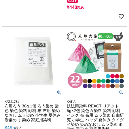
¥
440
税込
KAT21751
KAT-A
布用ろう 30g 1個 ろう染め 染
技法用染料 REACT リアクト
色 染色 染料 顔料 布 布用 染め
5g×2包 染色 A 染料 染料 顔料
なおし ムラ染め 小学生 夏休み
インク 布 布用 ムラ染め 自由研
湯染め 手染め 家庭用染料
究 小学生 バッグ 夏休み タイダ
イ染め 染めなおし ムラ染め 湯
¥
495
税込
染め 手染め 家庭用染料