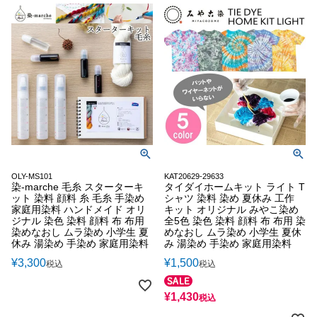
OLY-MS101
KAT20629-29633
染-marche 毛糸 スターターキ
タイダイホームキット ライト T
ット 染料 顔料 糸 毛糸 手染め
シャツ 染料 染め 夏休み 工作
家庭用染料 ハンドメイド オリ
キット オリジナル みやこ染め
ジナル 染色 染料 顔料 布 布用
全5色 染色 染料 顔料 布 布用 染
染めなおし ムラ染め 小学生 夏
めなおし ムラ染め 小学生 夏休
休み 湯染め 手染め 家庭用染料
み 湯染め 手染め 家庭用染料
¥
3,300
¥
1,500
税込
税込
¥
1,430
税込