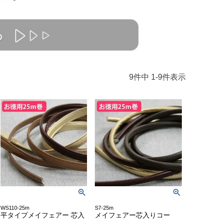
9
件中
1
-
9
件表示
WS110-25m
S7-25m
平タイプメイフェアー 芯入
メイフェアー芯入りコー