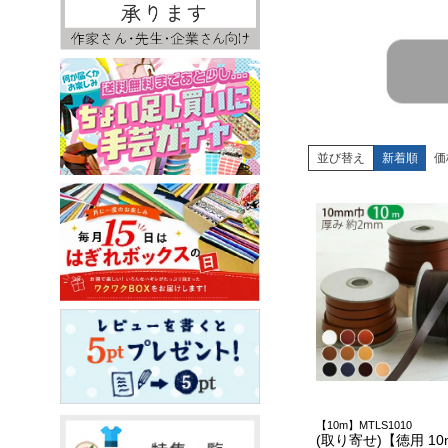
並び替え
新着順
価
【10m】MTLS1010
(取り寄せ)【徳用 10