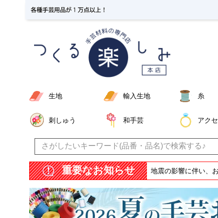
生地
輸入生地
糸
刺しゅう
和手芸
アクセ
重要なお知らせ
地震の影響に伴い、