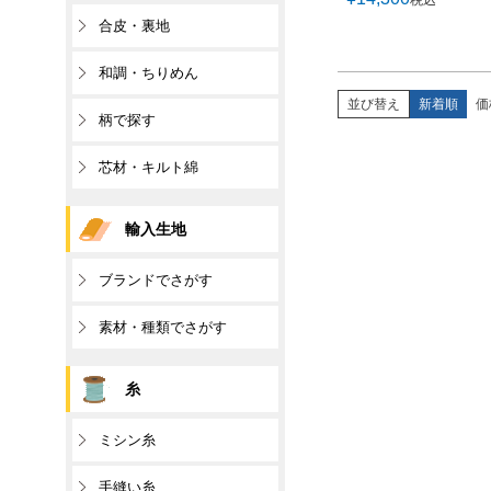
税込
合皮・裏地
和調・ちりめん
並び替え
新着順
価
柄で探す
芯材・キルト綿
輸入生地
ブランドでさがす
素材・種類でさがす
糸
ミシン糸
手縫い糸