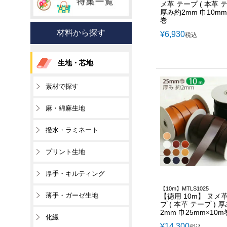
メ革 テープ ( 本革 テ
厚み約2mm 巾10mm
巻
材料から探す
¥
6,930
税込
生地・芯地
素材で探す
麻・綿麻生地
撥水・ラミネート
プリント生地
厚手・キルティング
【10m】MTLS1025
薄手・ガーゼ生地
【徳用 10m】 ヌメ
プ ( 本革 テープ ) 
2mm 巾25mm×10m
化繊
¥
14,300