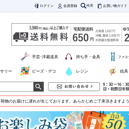
検索
ログイン
会員登録
お買い物ガイド
手芸･洋裁道具
持ち手・金具
ファス
サリー
ビーズ・デコ
レジン
絵具
お荷物のお届けに遅れが生じております。あらかじめご了承頂きますよ