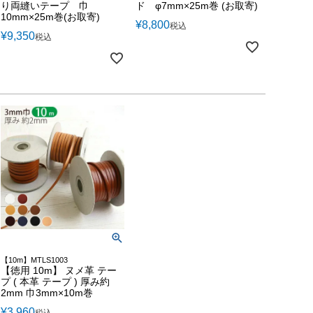
り両縫いテープ 巾
ド φ7mm×25m巻 (お取寄)
10mm×25m巻(お取寄)
¥
8,800
税込
¥
9,350
税込
【10m】MTLS1003
【徳用 10m】 ヌメ革 テー
プ ( 本革 テープ ) 厚み約
2mm 巾3mm×10m巻
¥
3,960