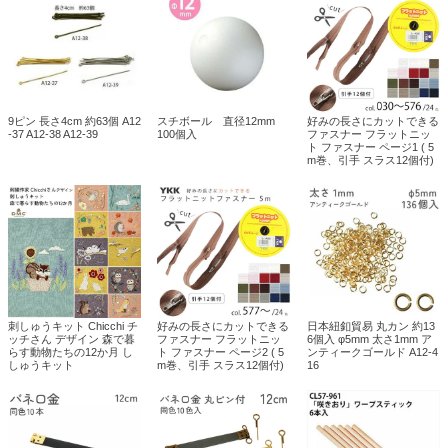
9ピン 長さ4cm 約63個 A12
スチボール 直径12mm
好みの長さにカットできる
-37 A12-38 A12-39
100個入
ファスナー フラットニッ
ト ファスナー ページ1 ( 5
m巻、引手 スラス12個付)
刺しゅうキット Chicchi チ
好みの長さにカットできる
日本紐釦貿易 丸カン 約13
ッチさん デザイン 森で暮
ファスナー フラットニッ
6個入 φ5mm 太さ1mm ア
らす動物たちの12か月 し
ト ファスナー ページ2 ( 5
ンティークゴールド A12-4
しゅうキット
m巻、引手 スラス12個付)
16