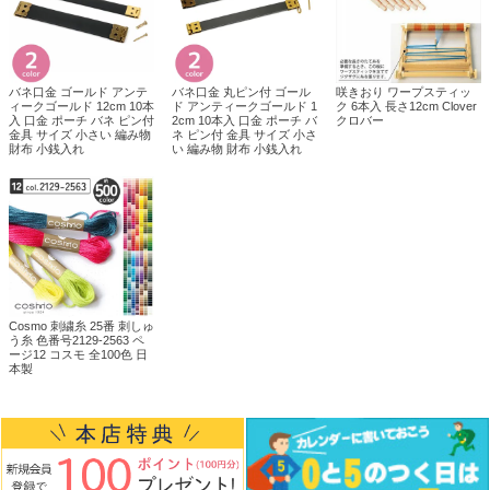
バネ口金 ゴールド アンテ
バネ口金 丸ピン付 ゴール
咲きおり ワープスティッ
ィークゴールド 12cm 10本
ド アンティークゴールド 1
ク 6本入 長さ12cm Clover
入 口金 ポーチ バネ ピン付
2cm 10本入 口金 ポーチ バ
クロバー
金具 サイズ 小さい 編み物
ネ ピン付 金具 サイズ 小さ
財布 小銭入れ
い 編み物 財布 小銭入れ
Cosmo 刺繍糸 25番 刺しゅ
う糸 色番号2129-2563 ペ
ージ12 コスモ 全100色 日
本製