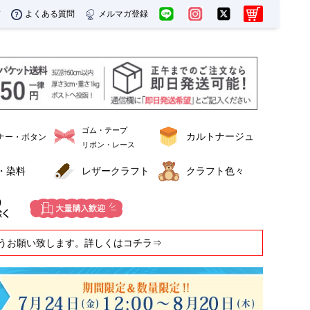
ド
よくある質問
メルマガ登録
ゴム・テープ
カルトナージュ
ナー・ボタン
リボン・レース
・染料
レザークラフト
クラフト色々
うお願い致します。詳しくはコチラ⇒