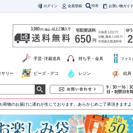
検索
ログイン
会員登録
お買い物ガイ
手芸･洋裁道具
持ち手・金具
ファス
セサリー
ビーズ・デコ
レジン
絵具
お荷物のお届けに遅れが生じております。あらかじめご了承頂きますよ