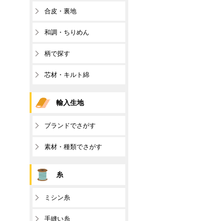
合皮・裏地
和調・ちりめん
柄で探す
芯材・キルト綿
輸入生地
ブランドでさがす
素材・種類でさがす
糸
ミシン糸
手縫い糸