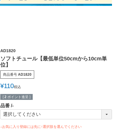
AD1820
ソフトチュール【最低単位50cmから10cm単
位】
商品番号
AD1820
¥
110
税込
[
2
ポイント進呈 ]
品番
-