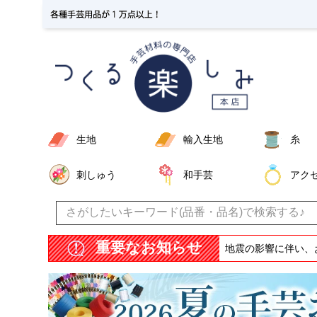
生地
輸入生地
糸
刺しゅう
和手芸
アク
重要なお知らせ
地震の影響に伴い、