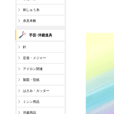
刺しゅう糸
糸見本帳
手芸･洋裁道具
針
定規・メジャー
アイロン関連
製図・型紙
はさみ・カッター
ミシン用品
洋裁用品