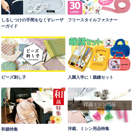
しるしつけの手間をなくすレーザ
フリースタイルファスナー
ーガイド
ビーズ刺し子
入園入学に！裁縫セット
洋裁、ミシン用品特集
和裁特集