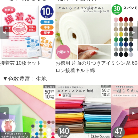
◀
▶
接着芯 10枚セット
お徳用 片面のりつきアイ
ミシン糸 60
ロン接着キルト綿
▼色数豊富！生地
◀
▶