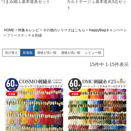
つまみ細工基本道具セット
カルトナージュ基本道具3点セッ
ト
HOME
特集＆レシピ
その他のシリーズはこちら
HappyBagキャンペーン
フリーステッチ＆刺繍
並び替え
新着順
価格が安い順
価格が高い順
レビュー順
15
件中
1
-
15
件表示