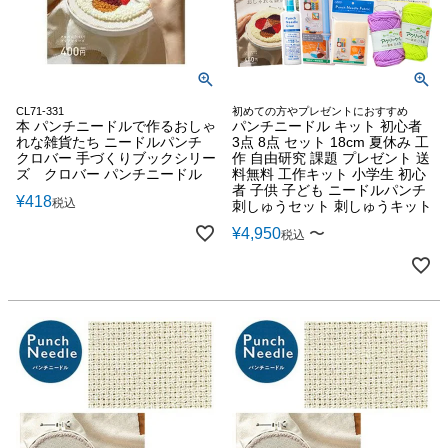
CL71-331
初めての方やプレゼントにおすすめ
本 パンチニードルで作るおしゃ
パンチニードル キット 初心者
れな雑貨たち ニードルパンチ
3点 8点 セット 18cm 夏休み 工
クロバー 手づくりブックシリー
作 自由研究 課題 プレゼント 送
ズ クロバー パンチニードル
料無料 工作キット 小学生 初心
者 子供 子ども ニードルパンチ
¥
418
税込
刺しゅうセット 刺しゅうキット
¥
4,950
〜
税込