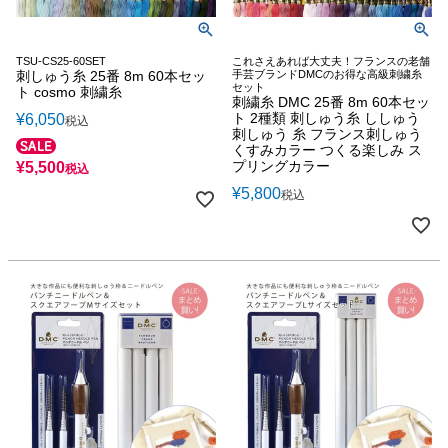
TSU-CS25-60SET
これさえあれば大丈夫！フランスの老舗
刺しゅう糸 25番 8m 60本セッ
手芸ブランドDMCのお得な高級刺繍糸
セット
ト cosmo 刺繍糸
刺繍糸 DMC 25番 8m 60本セッ
ト 2種類 刺しゅう糸 ししゅう
¥
6,050
税込
刺しゅう 糸 フランス刺しゅう
くすみカラー つくる楽しみ ス
プリングカラー
¥
5,500
税込
¥
5,800
税込