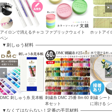
◀
▶
アイロンで消えるチャコ
ファブリックウェイト
ホットアイ
ペン
▼刺しゅう材料
◀
▶
DMC 刺しゅう糸 見本帳
刺繍糸 DMC 25番 8m 60
刺繍 シート
本セット
に溶ける 
▼なくてはならない！定番の手芸材料