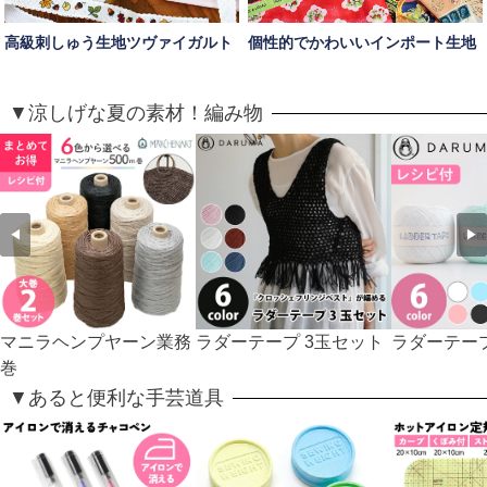
高級刺しゅう生地ツヴァイガルト
個性的でかわいいインポート生地
▼涼しげな夏の素材！編み物
◀
▶
マニラヘンプヤーン業務
ラダーテープ 3玉セット
ラダーテー
巻
▼あると便利な手芸道具