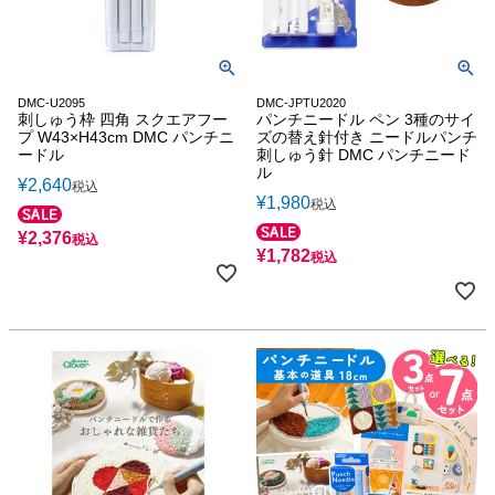
DMC-U2095
DMC-JPTU2020
刺しゅう枠 四角 スクエアフー
パンチニードル ペン 3種のサイ
プ W43×H43cm DMC パンチニ
ズの替え針付き ニードルパンチ
ードル
刺しゅう針 DMC パンチニード
ル
¥
2,640
税込
¥
1,980
税込
¥
2,376
税込
¥
1,782
税込