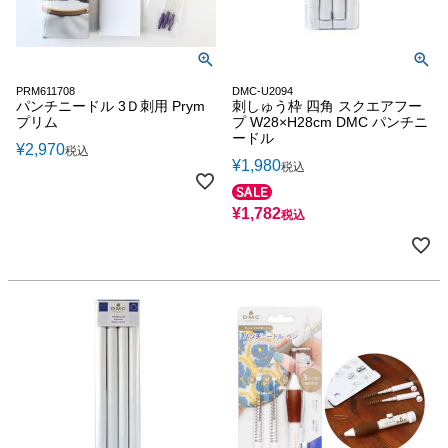
PRM611708
DMC-U2094
パンチニードル 3Ｄ刺用 Prym
刺しゅう枠 四角 スクエアフー
プリム
プ W28×H28cm DMC パンチニ
ードル
¥
2,970
税込
¥
1,980
税込
¥
1,782
税込