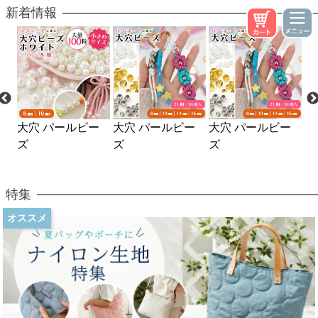
新着情報
ー
大穴 パールビー
フェルトパンチャ
クロバー 刺しゅ
京
ズ
ー用スポンジマッ
う枠スタンド
ひ
ト
特集
オススメ