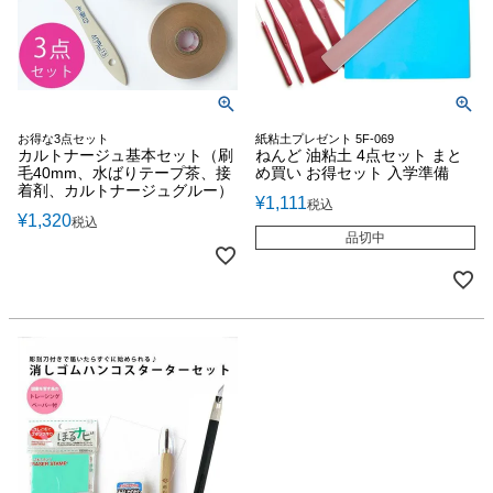
お得な3点セット
紙粘土プレゼント 5F-069
カルトナージュ基本セット（刷
ねんど 油粘土 4点セット まと
毛40mm、水ばりテープ茶、接
め買い お得セット 入学準備
着剤、カルトナージュグルー）
¥
1,111
税込
¥
1,320
税込
品切中