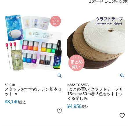
13
件中
1
-
13
件表示
5F-019
KS52-TGSETA
スタッフおすすめレジン基本セ
(まとめ買い)クラフトテープ 巾
ット Ａ
15ｍｍ×50ｍ巻 3色セット | つ
くる楽しみ
¥
8,140
税込
¥
4,950
税込