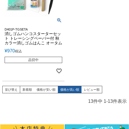
D401P-TGSETA
消しゴムハンコスターターセッ
ト トレーシングペーパー付 秋
カラー消しゴムはんこ オータム
¥
970
税込
品切中
並び替え
新着順
価格が安い順
価格が高い順
レビュー順
13
件中
1
-
13
件表示