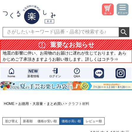
重要なお知らせ
地震の影響に伴い、お荷物のお届けに遅れが生じております。あら
かじめご了承頂きますようお願い致します。詳しくはコチラ⇒
home
新着情報
ログイン
Q&A
HOME
お徳用・大容量・まとめ買い
クラフト材料
並び替え
新着順
価格が安い順
価格が高い順
レビュー順