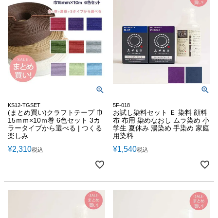
KS12-TGSET
5F-018
(まとめ買い)クラフトテープ 巾
お試し染料セット Ｅ 染料 顔料
15ｍｍ×10ｍ巻 6色セット 3カ
布 布用 染めなおし ムラ染め 小
ラータイプから選べる | つくる
学生 夏休み 湯染め 手染め 家庭
楽しみ
用染料
¥
2,310
¥
1,540
税込
税込