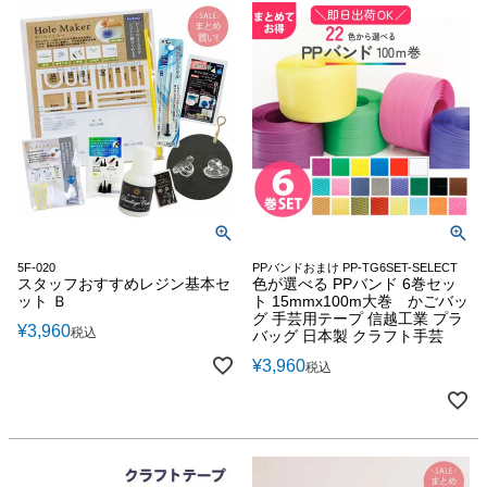
5F-020
PPバンドおまけ PP-TG6SET-SELECT
スタッフおすすめレジン基本セ
色が選べる PPバンド 6巻セッ
ット Ｂ
ト 15mmx100m大巻 かごバッ
グ 手芸用テープ 信越工業 プラ
¥
3,960
税込
バッグ 日本製 クラフト手芸
¥
3,960
税込