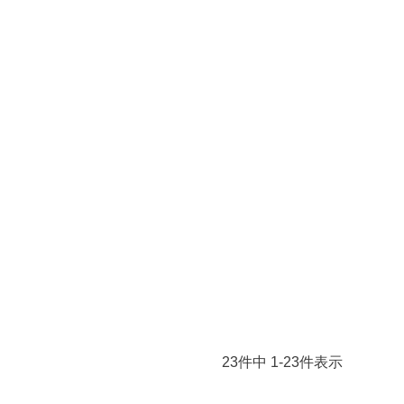
23
件中
1
-
23
件表示