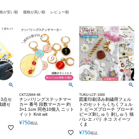
格が安い順
価格が高い順
レビュー順
CKT22844-48
TUKU-LCF-1000
 3点セ
ナンバリングステッチマー
図案印刷済み刺繍用フェル
裁縫セ
カー 番号 段数マーカー 約
トのセット らくちくフェル
3×1.1cm 同色10個入 ニット
ト ビーズブローチ ブローチ
イット Knit wit
ビーズ刺しゅう 刺しゅう 猫
バレエ パリ ネコ スイーツ
¥
750
税込
くま
¥
750
税込