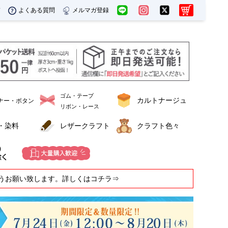
ド
よくある質問
メルマガ登録
ゴム・テープ
カルトナージュ
ナー・ボタン
リボン・レース
・染料
レザークラフト
クラフト色々
うお願い致します。詳しくはコチラ⇒