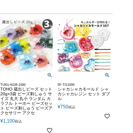
TUKU-KGB-1000
5F-TG1000
TOHO 蔵出しビーズ セット
シャカシャカモールド シャ
20g×3袋 ビーズ刺しゅう サ
カシャカレジン セット ダブ
イズ 丸大 丸小 ランダム カ
ル
ラフル トーホー ビーズセッ
¥
750
税込
ト ビーズ刺しゅう ビーズア
クセサリー アクセ
¥
1,100
税込