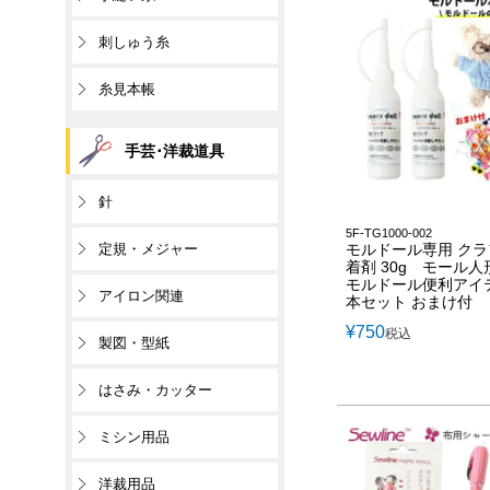
刺しゅう糸
糸見本帳
手芸･洋裁道具
針
5F-TG1000-002
モルドール専用 ク
定規・メジャー
着剤 30g モール人
モルドール便利アイテ
アイロン関連
本セット おまけ付
¥
750
税込
製図・型紙
はさみ・カッター
ミシン用品
洋裁用品