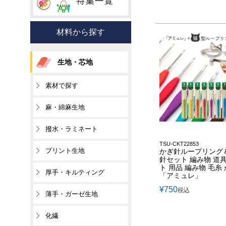
材料から探す
生地・芯地
素材で探す
麻・綿麻生地
撥水・ラミネート
TSU-CKT22853
プリント生地
かぎ針ループリング
針セット 編み物 道具
ト 用品 編み物 毛糸
厚手・キルティング
「アミュレ」
¥
750
税込
薄手・ガーゼ生地
化繊