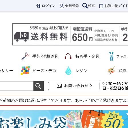
検索
ログイン
会員登録
お買い物ガイ
手芸･洋裁道具
持ち手・金具
ファス
セサリー
ビーズ・デコ
レジン
絵具
お荷物のお届けに遅れが生じております。あらかじめご了承頂きますよ