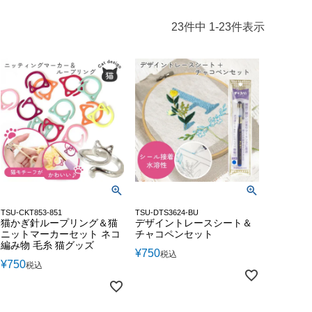
23
件中
1
-
23
件表示
TSU-CKT853-851
TSU-DTS3624-BU
猫かぎ針ループリング＆猫
デザイントレースシート＆
ニットマーカーセット ネコ
チャコペンセット
編み物 毛糸 猫グッズ
¥
750
税込
¥
750
税込