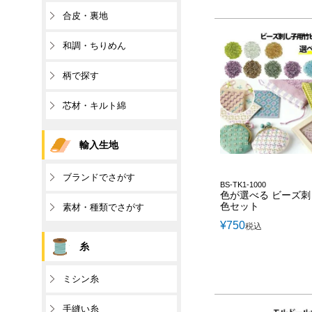
合皮・裏地
和調・ちりめん
柄で探す
芯材・キルト綿
輸入生地
ブランドでさがす
BS-TK1-1000
色が選べる ビーズ刺
色セット
素材・種類でさがす
¥
750
税込
糸
ミシン糸
手縫い糸