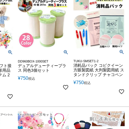
TUKU-SMSET1-2
DD960BOX-1000SET
消耗品パック コピクイーン
ラフト接
デュアルデューティープラ
方眼製図紙 大判製図用紙 ス
形用品
ス 同色3個セット
タンドクリップ チャコペン
ム 2
¥
750
税込
¥
750
税込