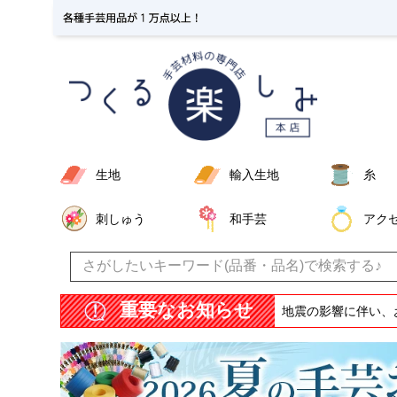
生地
輸入生地
糸
刺しゅう
和手芸
アク
重要なお知らせ
地震の影響に伴い、