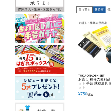
並び替え
新着順
価
TUKU-ONAOSHISET
お直し 補修の便利品
ット 手芸 裁縫道具 
ット
¥
750
税込