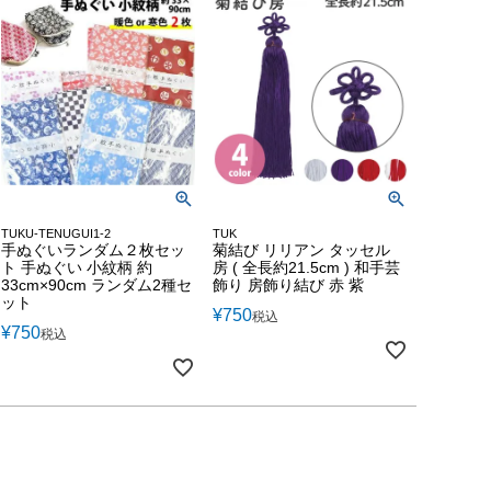
TUK
TUKU-TENUGUI1-2
菊結び リリアン タッセル
手ぬぐいランダム２枚セッ
房 ( 全長約21.5cm ) 和手芸
ト 手ぬぐい 小紋柄 約
飾り 房飾り結び 赤 紫
33cm×90cm ランダム2種セ
ット
¥
750
税込
¥
750
税込