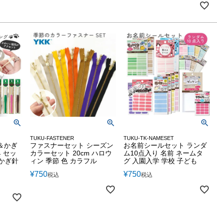
TUKU-FASTENER
TUKU-TK-NAMESET
＆かぎ
ファスナーセット シーズン
お名前シールセット ランダ
 セッ
カラーセット 20cm ハロウ
ム10点入り 名前 ネームタ
 かぎ針
ィン 季節 色 カラフル
グ 入園入学 学校 子ども
¥
750
¥
750
税込
税込