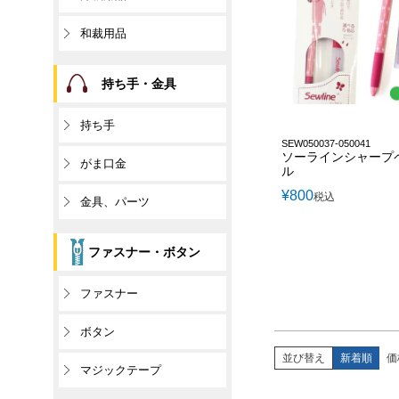
和裁用品
持ち手・金具
持ち手
SEW050037-050041
ソーラインシャープ
がま口金
ル
¥
800
税込
金具、パーツ
ファスナー・ボタン
ファスナー
ボタン
並び替え
新着順
価
マジックテープ