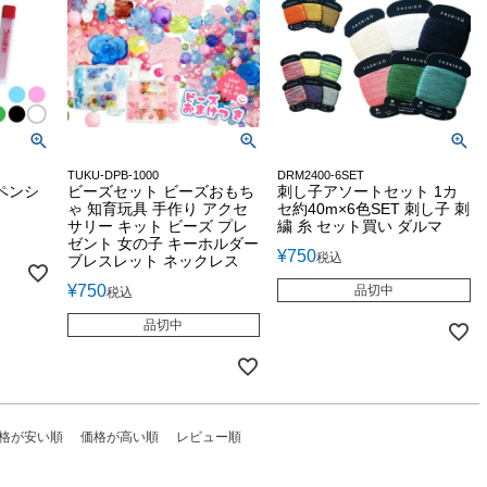
TUKU-DPB-1000
DRM2400-6SET
ペンシ
ビーズセット ビーズおもち
刺し子アソートセット 1カ
ゃ 知育玩具 手作り アクセ
セ約40m×6色SET 刺し子 刺
サリー キット ビーズ プレ
繍 糸 セット買い ダルマ
ゼント 女の子 キーホルダー
¥
750
税込
ブレスレット ネックレス
¥
750
品切中
税込
品切中
格が安い順
価格が高い順
レビュー順