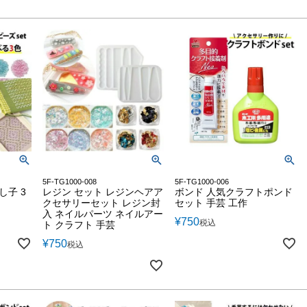
5F-TG1000-008
5F-TG1000-006
し子 3
レジン セット レジンヘアア
ボンド 人気クラフトポンド
クセサリーセット レジン封
セット 手芸 工作
入 ネイルパーツ ネイルアー
¥
750
税込
ト クラフト 手芸
¥
750
税込