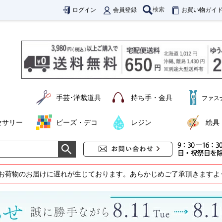
検索
ログイン
会員登録
お買い物ガイ
手芸･洋裁道具
持ち手・金具
ファス
セサリー
ビーズ・デコ
レジン
絵具
お荷物のお届けに遅れが生じております。あらかじめご了承頂きますよ