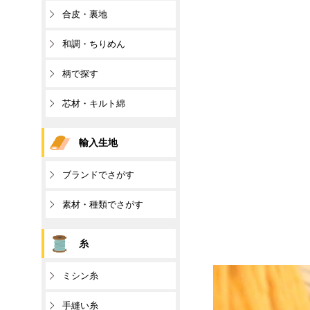
合皮・裏地
和調・ちりめん
柄で探す
芯材・キルト綿
輸入生地
ブランドでさがす
素材・種類でさがす
糸
ミシン糸
手縫い糸