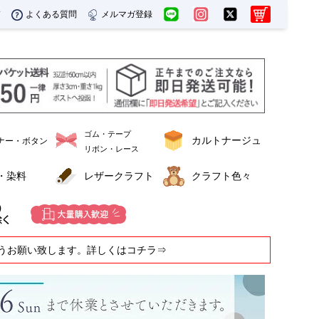
ド
よくある質問
メルマガ登録
ゴム・テープ
カルトナージュ
ナー・ボタン
リボン・レース
・染料
レザークラフト
クラフト色々
うお願い致します。詳しくはコチラ⇒