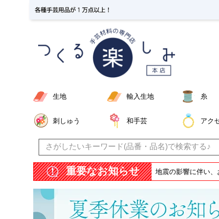
生地
輸入生地
糸
刺しゅう
和手芸
アク
重要なお知らせ
地震の影響に伴い、