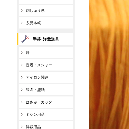
刺しゅう糸
糸見本帳
手芸･洋裁道具
針
定規・メジャー
アイロン関連
製図・型紙
はさみ・カッター
ミシン用品
洋裁用品