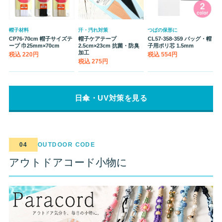
帽子材料
汗・汚れ対策
つばの保形に
CP76-70cm 帽子サイズテ
帽子ケアテープ
CL57-358-359 バッグ・帽
ープ 巾25mm×70cm
2.5cm×23cm 抗菌・防臭
子用ポリ芯 1.5mm
加工
税込 220円
税込 554円
税込 275円
日傘・UV対策を見る
04
OUTDOOR CODE
アウトドアコード小物に