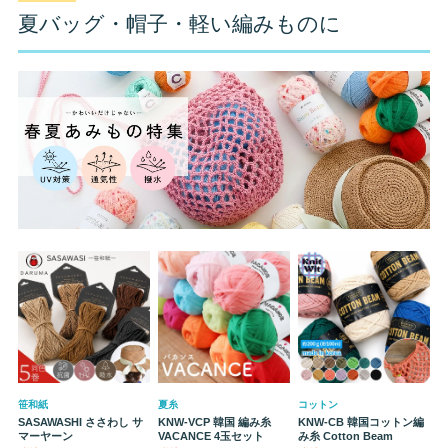
夏バッグ・帽子・軽い編みものに
笹和紙
夏糸
コットン
SASAWASHI ささわし サ
KNW-VCP 韓国 編み糸
KNW-CB 韓国コットン編
マーヤーン
VACANCE 4玉セット
み糸 Cotton Beam