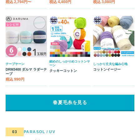
税込 2,794円〜
税込 4,400円
税込 3,080円
細めのしっかりめコットンヤ
テープヤーン
しっかり丈夫な編み心地
ーン
DRM3400 ダルマ ラダーテ
コットンイージー
クッキーコットン
ープ
税込 990円
春夏毛糸を見る
03
PARASOL / UV