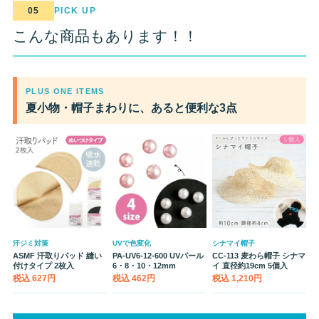
05
PICK UP
こんな商品もあります！！
PLUS ONE ITEMS
夏小物・帽子まわりに、あると便利な3点
汗ジミ対策
UVで色変化
シナマイ帽子
ASMF 汗取りパッド 縫い
PA-UV6-12-600 UVパール
CC-113 麦わら帽子 シナマ
付けタイプ 2枚入
6・8・10・12mm
イ 直径約19cm 5個入
税込 627円
税込 462円
税込 1,210円