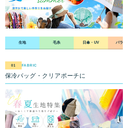
生地
毛糸
日傘・UV
パラコ
01
FABRIC
保冷バッグ・クリアポーチに