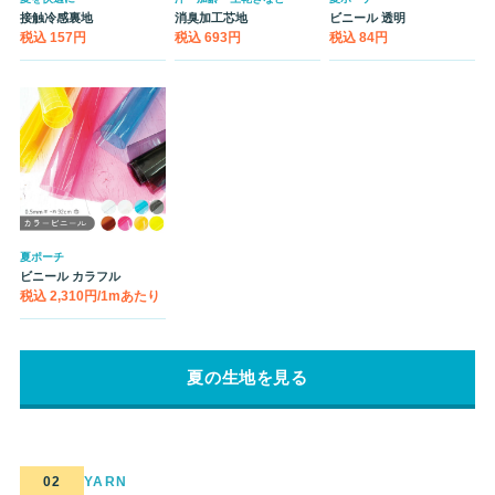
接触冷感裏地
消臭加工芯地
ビニール 透明
税込 157円
税込 693円
税込 84円
夏ポーチ
ビニール カラフル
税込 2,310円/1mあたり
夏の生地を見る
02
YARN