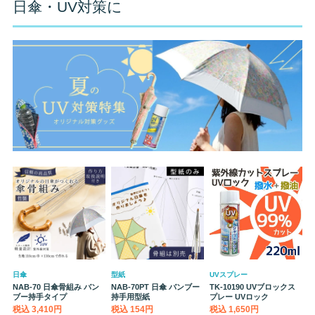
日傘・UV対策に
日傘
型紙
UVスプレー
NAB-70 日傘骨組み バン
NAB-70PT 日傘 バンブー
TK-10190 UVブロックス
ブー持手タイプ
持手用型紙
プレー UVロック
税込 3,410円
税込 154円
税込 1,650円