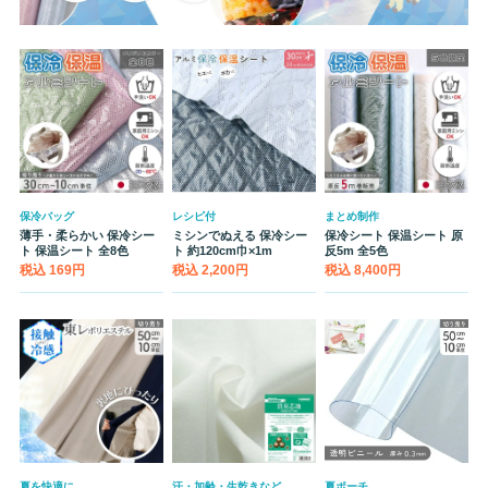
保冷バッグ
レシピ付
まとめ制作
薄手・柔らかい 保冷シー
ミシンでぬえる 保冷シー
保冷シート 保温シート 原
ト 保温シート 全8色
ト 約120cm巾×1m
反5m 全5色
税込 169円
税込 2,200円
税込 8,400円
夏を快適に
汗・加齢・生乾きなど
夏ポーチ