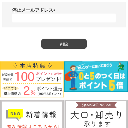
停止メールアドレス
(
必
須
)
削除