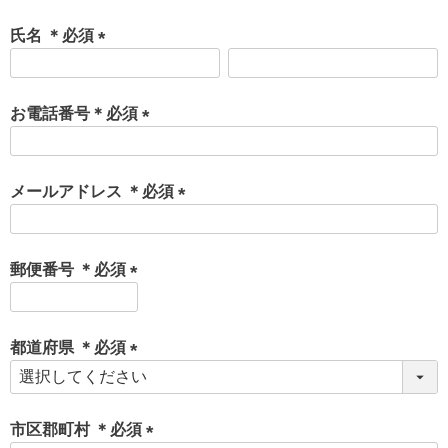
氏名 ＊必須
(
必
須
お電話番号＊必須
)
(
必
須
メールアドレス ＊必須
)
(
必
須
郵便番号 ＊必須
)
(
必
須
都道府県 ＊必須
)
(
必
須
市区郡町村 ＊必須