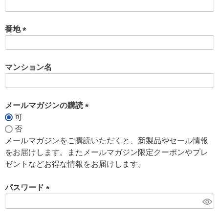
)
(
必
須
番地
)
(
必
須
マンション名
)
メールマガジンの購読
可
(
否
必
メールマガジンをご購読いただくと、新製品やセール情報
須
をお届けします。またメールマガジン限定クーポンやプレ
)
ゼントなどお得な情報をお届けします。
パスワード
(
必