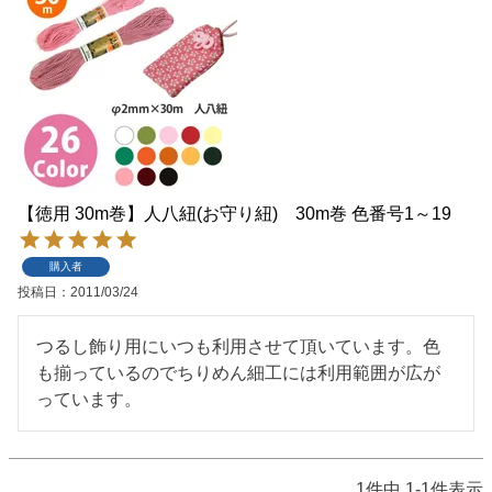
【徳用 30m巻】人八紐(お守り紐) 30m巻 色番号1～19
購入者
投稿日
2011/03/24
つるし飾り用にいつも利用させて頂いています。色
も揃っているのでちりめん細工には利用範囲が広が
っています。
1
件中
1
-
1
件表示