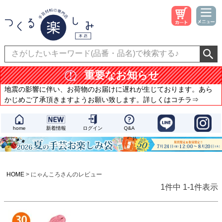
重要なお知らせ
地震の影響に伴い、お荷物のお届けに遅れが生じております。あら
かじめご了承頂きますようお願い致します。詳しくはコチラ⇒
home
新着情報
ログイン
Q&A
HOME
にゃんころさんのレビュー
1
件中
1
-
1
件表示