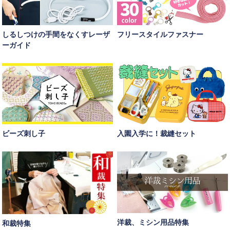
しるしつけの手間をなくすレーザ
フリースタイルファスナー
ーガイド
ビーズ刺し子
入園入学に！裁縫セット
洋裁、ミシン用品特集
和裁特集