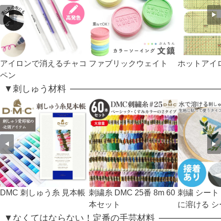
◀
▶
アイロンで消えるチャコ
ファブリックウェイト
ホットアイ
ペン
▼刺しゅう材料
◀
▶
DMC 刺しゅう糸 見本帳
刺繍糸 DMC 25番 8m 60
刺繍 シート
本セット
に溶ける 
▼なくてはならない！定番の手芸材料