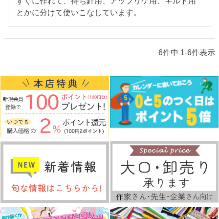
すぐに作れて、待ち針用、アップリケ用、キルト用
とかに分けて使いこなしています。
6
件中
1
-
6
件表示