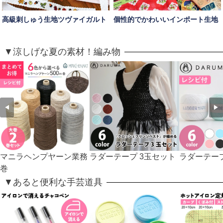
高級刺しゅう生地ツヴァイガルト
個性的でかわいいインポート生地
▼涼しげな夏の素材！編み物
◀
▶
マニラヘンプヤーン業務
ラダーテープ 3玉セット
ラダーテー
巻
▼あると便利な手芸道具