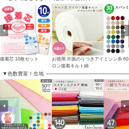
◀
▶
接着芯 10枚セット
お徳用 片面のりつきアイ
ミシン糸 60
ロン接着キルト綿
▼色数豊富！生地
◀
▶