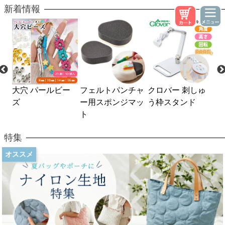
新着情報
ー
大穴 パールビー
フェルトパンチャ
クロバー 刺しゅ
京
ズ
ー用スポンジマッ
う枠スタンド
ひ
ト
特集
オススメ