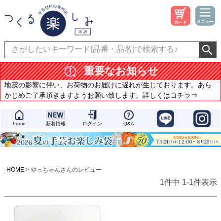
重要なお知らせ
地震の影響に伴い、お荷物のお届けに遅れが生じております。あら
かじめご了承頂きますようお願い致します。詳しくはコチラ⇒
home
新着情報
ログイン
Q&A
HOME
やっちゃんさんのレビュー
1
件中
1
-
1
件表示