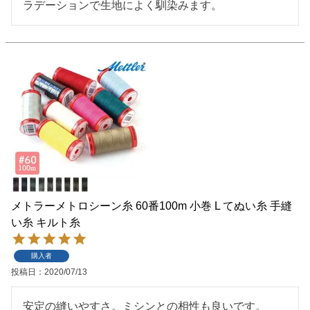
ラデーションで生地によく馴染みます。
メトラーメトロシーン糸 60番100m 小巻 L てぬい糸 手縫
い糸 キルト糸
購入者
投稿日
2020/07/13
安定の縫いやすさ。ミシンとの相性も良いです。