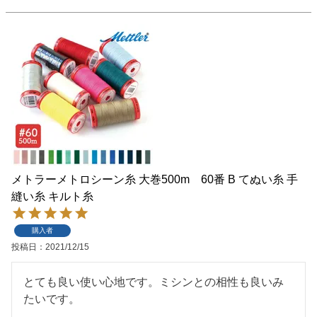
メトラーメトロシーン糸 大巻500m 60番 B てぬい糸 手
縫い糸 キルト糸
購入者
投稿日
2021/12/15
とても良い使い心地です。ミシンとの相性も良いみ
たいです。