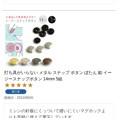
打ち具がいらない メタル スナップ ボタン ぼたん 釦 イー
ジースナップボタン 14mm 5組
購入者
投稿日
2021/08/20
ミシンの針板にくっついて縫いにくいマグホックよ
りも気軽に使えて重宝しています。