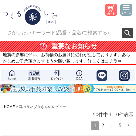
重要なお知らせ
地震の影響に伴い、お荷物のお届けに遅れが生じております。あら
かじめご了承頂きますようお願い致します。詳しくはコチラ⇒
home
新着情報
ログイン
Q&A
HOME
耳の長いブタさんのレビュー
50
件中
1
-
10
件表示
1
2
…
5