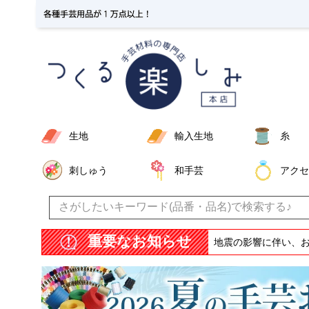
生地
輸入生地
糸
刺しゅう
和手芸
アクセ
重要なお知らせ
地震の影響に伴い、