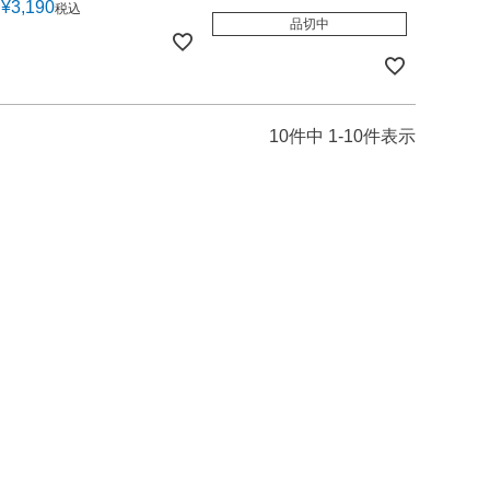
¥
3,190
税込
品切中
10
件中
1
-
10
件表示