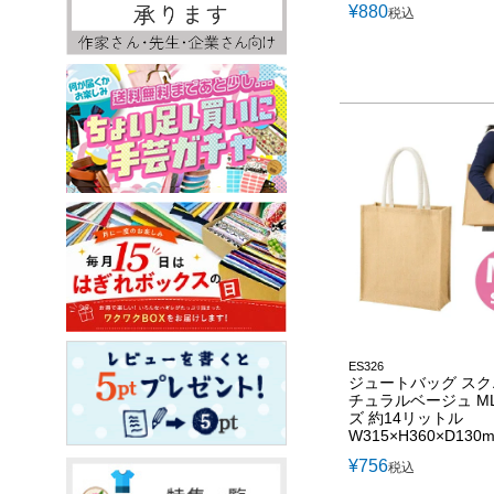
¥
880
税込
ES326
ジュートバッグ スク
チュラルベージュ M
ズ 約14リットル
W315×H360×D130
¥
756
税込