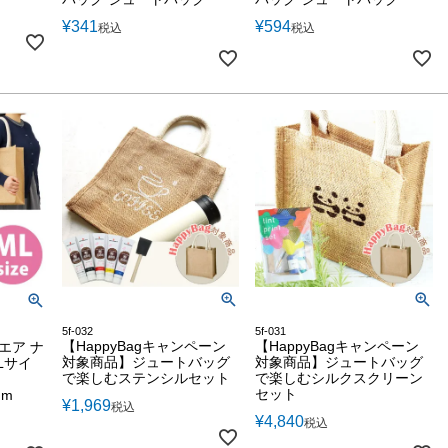
¥
341
¥
594
税込
税込
5f-032
5f-031
【HappyBagキャンペーン
【HappyBagキャンペーン
エア ナ
対象商品】ジュートバッグ
対象商品】ジュートバッグ
Lサイ
で楽しむステンシルセット
で楽しむシルクスクリーン
セット
mm
¥
1,969
税込
¥
4,840
税込