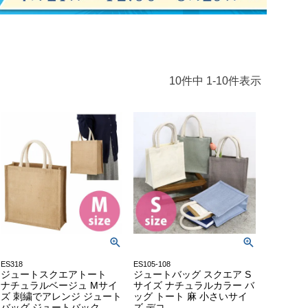
10
件中
1
-
10
件表示
ES318
ES105-108
ジュートスクエアトート
ジュートバッグ スクエア S
ナチュラルベージュ Mサイ
サイズ ナチュラルカラー バ
ズ 刺繍でアレンジ ジュート
ッグ トート 麻 小さいサイ
バッグ ジュートバック
ズ デコ