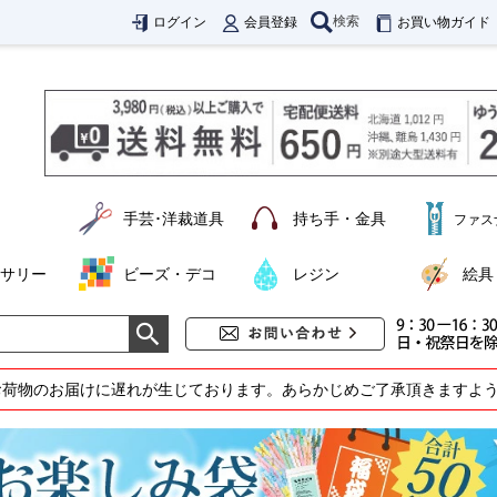
検索
ログイン
会員登録
お買い物ガイド
手芸･洋裁道具
持ち手・金具
ファス
サリー
ビーズ・デコ
レジン
絵具
お荷物のお届けに遅れが生じております。あらかじめご了承頂きますよ