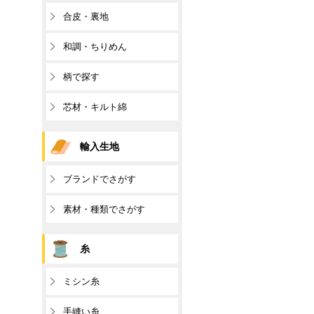
合皮・裏地
和調・ちりめん
柄で探す
芯材・キルト綿
輸入生地
ブランドでさがす
素材・種類でさがす
糸
ミシン糸
手縫い糸