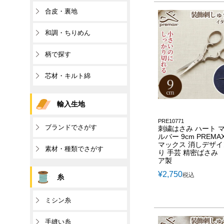
合皮・裏地
和調・ちりめん
柄で探す
芯材・キルト綿
輸入生地
PRE10771
ブランドでさがす
刺繍はさみ ハート 
ルバー 9cm PREMA
マックス 消しデザイ
素材・種類でさがす
り 手芸 精密ばさみ
ア製
¥
2,750
税込
糸
ミシン糸
手縫い糸