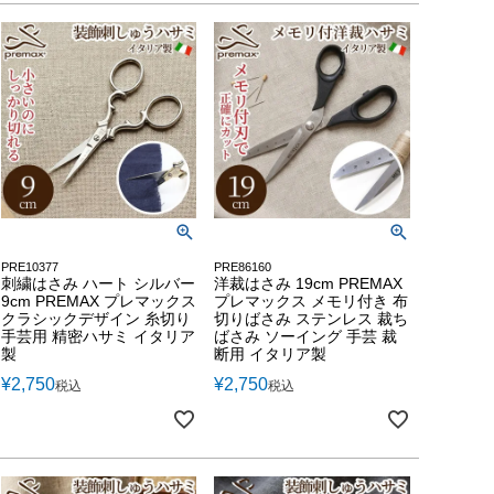
PRE10377
PRE86160
刺繍はさみ ハート シルバー
洋裁はさみ 19cm PREMAX
9cm PREMAX プレマックス
プレマックス メモリ付き 布
クラシックデザイン 糸切り
切りばさみ ステンレス 裁ち
手芸用 精密ハサミ イタリア
ばさみ ソーイング 手芸 裁
製
断用 イタリア製
¥
2,750
¥
2,750
税込
税込