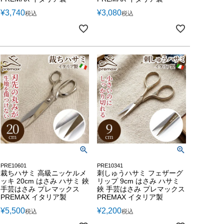
¥
3,740
¥
3,080
税込
税込
PRE10601
PRE10341
裁ちハサミ 高級ニッケルメ
刺しゅうハサミ フェザーグ
ッキ 20cm はさみ ハサミ 鋏
リップ 9cm はさみ ハサミ
手芸はさみ プレマックス
鋏 手芸はさみ プレマックス
PREMAX イタリア製
PREMAX イタリア製
¥
5,500
¥
2,200
税込
税込