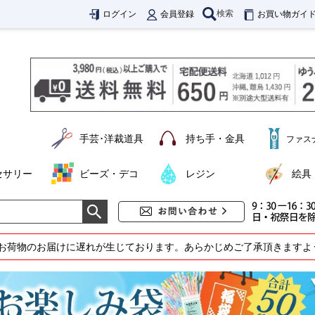
検索
ログイン
会員登録
お買い物ガイ
手芸･洋裁道具
持ち手・金具
ファス
セサリー
ビーズ・デコ
レジン
絵具
お荷物のお届けに遅れが生じております。あらかじめご了承頂きますよ