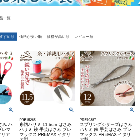
品一覧
すすめ順
価格が安い順
価格が高い順
レビュー順
PRE15265
PRE10387
さみ ハ
糸切ハサミ 11.5cm はさみ
スプリングシザーズはさみ
プレマ
ハサミ 鋏 手芸はさみ プレ
ハサミ 鋏 手芸はさみ プレ
タリア
マックス PREMAX イタリ
マックス PREMAX イタリ
ア製
ア製