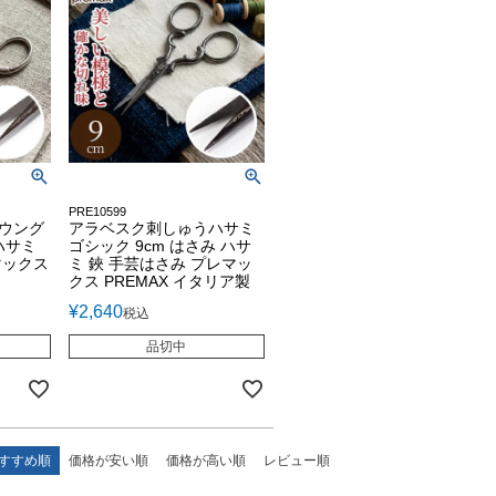
PRE10599
ラウング
アラベスク刺しゅうハサミ
ハサミ
ゴシック 9cm はさみ ハサ
マックス
ミ 鋏 手芸はさみ プレマッ
クス PREMAX イタリア製
¥
2,640
税込
品切中
すすめ順
価格が安い順
価格が高い順
レビュー順