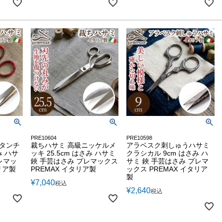
PRE10604
PRE10598
ータンチ
裁ちハサミ 高級ニッケルメ
アラベスク刺しゅうハサミ
み ハサ
ッキ 25.5cm はさみ ハサミ
クラシカル 9cm はさみ ハ
レマッ
鋏 手芸はさみ プレマックス
サミ 鋏 手芸はさみ プレマ
リア製
PREMAX イタリア製
ックス PREMAX イタリア
製
¥
7,040
税込
¥
2,640
税込