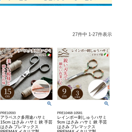
27
件中
1
-
27
件表示
PRE10593
PRE10468-10581
アラベスク多用途ハサミ
レインボー刺しゅうハサミ
15cm はさみ ハサミ 鋏 手芸
9cm はさみ ハサミ 鋏 手芸
はさみ プレマックス
はさみ プレマックス
PREMAX イタリア製
PREMAX イタリア製