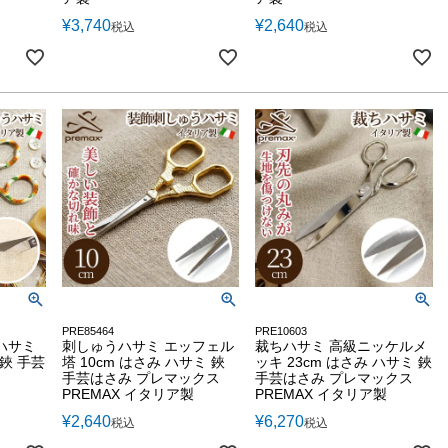
¥
3,740
¥
2,640
税込
税込
PRE85464
PRE10603
ハサミ
刺しゅうハサミ エッフェル
裁ちハサミ 高級ニッケルメ
 鋏 手芸
塔 10cm はさみ ハサミ 鋏
ッキ 23cm はさみ ハサミ 鋏
手芸はさみ プレマックス
手芸はさみ プレマックス
PREMAX イタリア製
PREMAX イタリア製
¥
2,640
¥
6,270
税込
税込