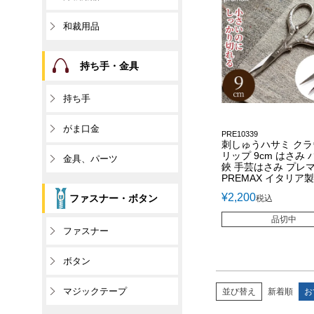
和裁用品
持ち手・金具
持ち手
がま口金
PRE10339
刺しゅうハサミ ク
リップ 9cm はさみ 
金具、パーツ
鋏 手芸はさみ プレ
PREMAX イタリア製
¥
2,200
ファスナー・ボタン
税込
品切中
ファスナー
ボタン
マジックテープ
並び替え
新着順
お