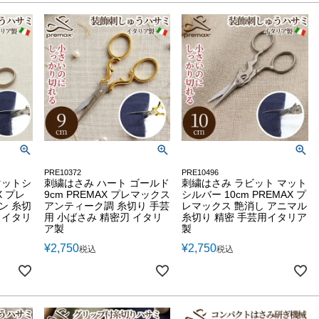
PRE10372
PRE10496
マットシ
刺繍はさみ ハート ゴールド
刺繍はさみ ラビット マット
X プレ
9cm PREMAX プレマックス
シルバー 10cm PREMAX プ
ン 糸切
アンティーク調 糸切り 手芸
レマックス 艶消し アニマル
 イタリ
用 小ばさみ 精密刃 イタリ
糸切り 精密 手芸用イタリア
ア製
製
¥
2,750
¥
2,750
税込
税込