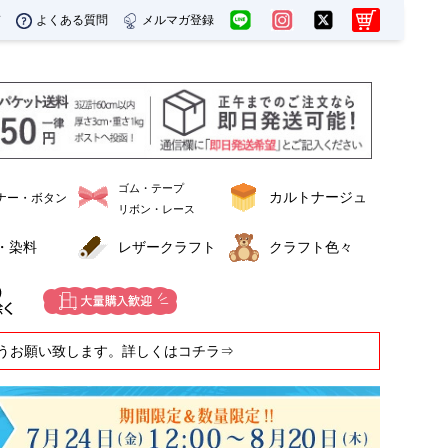
ド
よくある質問
メルマガ登録
ゴム・テープ
カルトナージュ
ナー・ボタン
リボン・レース
・染料
レザークラフト
クラフト色々
うお願い致します。詳しくはコチラ⇒