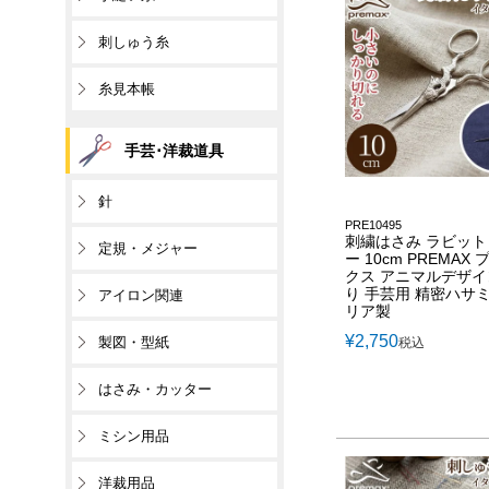
刺しゅう糸
糸見本帳
手芸･洋裁道具
針
PRE10495
刺繍はさみ ラビット
定規・メジャー
ー 10cm PREMAX
クス アニマルデザイ
り 手芸用 精密ハサミ
アイロン関連
リア製
¥
2,750
製図・型紙
税込
はさみ・カッター
ミシン用品
洋裁用品