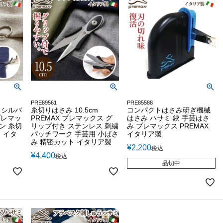
PRE89561
PRE85588
 シルバ
糸切りはさみ 10.5cm
コンパクトはさみ研ぎ機械
 プレマッ
PREMAX プレマックス グ
はさみ ハサミ 鋏 手芸はさ
ン 糸切
リップ付き ステンレス 刺繍
み プレマックス PREMAX
 イタ
パッチワーク 手芸用 小ばさ
イタリア製
み 精密カット イタリア製
¥
2,200
税込
¥
4,400
税込
品切中