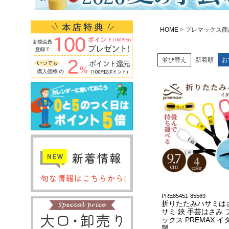
HOME
プレマックス商
並び替え
新着順
お
PRE85451-85569
折りたたみハサミは
サミ 鋏 手芸はさみ 
ックス PREMAX イ
製