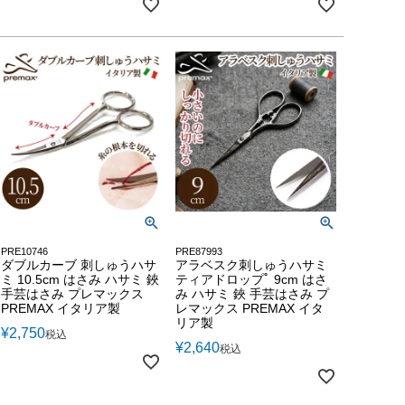
PRE10746
PRE87993
ダブルカーブ 刺しゅうハサ
アラベスク刺しゅうハサミ
ミ 10.5cm はさみ ハサミ 鋏
ティアドロップﾟ 9cm はさ
手芸はさみ プレマックス
み ハサミ 鋏 手芸はさみ プ
PREMAX イタリア製
レマックス PREMAX イタ
リア製
¥
2,750
税込
¥
2,640
税込