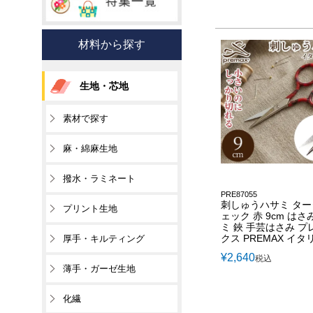
材料から探す
生地・芯地
素材で探す
麻・綿麻生地
撥水・ラミネート
PRE87055
刺しゅうハサミ タ
プリント生地
ェック 赤 9cm はさ
ミ 鋏 手芸はさみ プ
クス PREMAX イタ
厚手・キルティング
¥
2,640
税込
薄手・ガーゼ生地
化繊