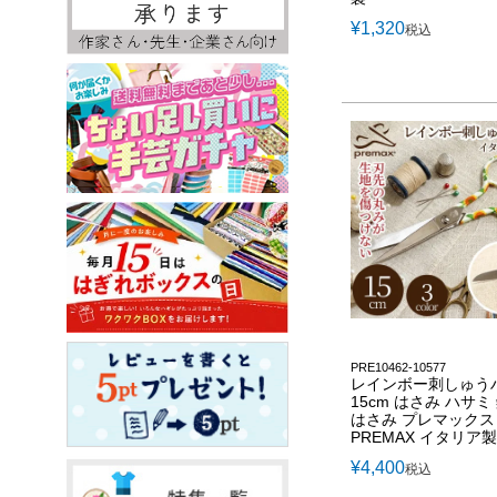
¥
1,320
税込
PRE10462-10577
レインボー刺しゅう
15cm はさみ ハサミ
はさみ プレマックス
PREMAX イタリア製
¥
4,400
税込