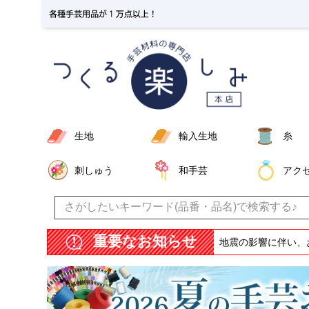
生地
輸入生地
糸
刺しゅう
和手芸
アク
重要なお知らせ
地震の影響に伴い、