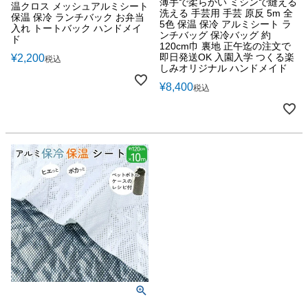
薄手で柔らかい ミシンで縫える
温クロス メッシュアルミシート
洗える 手芸用 手芸 原反 5m 全
保温 保冷 ランチバック お弁当
5色 保温 保冷 アルミシート ラ
入れ トートバック ハンドメイ
ンチバッグ 保冷バッグ 約
ド
120cm巾 裏地 正午迄の注文で
即日発送OK 入園入学 つくる楽
¥
2,200
税込
しみオリジナル ハンドメイド
¥
8,400
税込