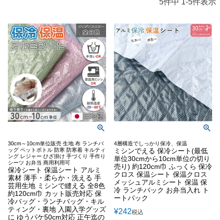
5
件中
1
-
5
件表示
30cm～10cm単位販売 生地 布 ランチバ
4層構造でしっかり保冷、保温
ッグ ペットボトル 防寒 防寒着 キルティ
ミシンでえる 保冷シート(最低
ング レジャー ひざ掛け 手づくり 手作り
単位30cmから10cm単位の切り
シーツ お弁当 商用利用可
売り) 約120cm巾 ふっくら 保冷
保冷シート 保温シート アルミ
クロス 保温シート 保温クロス
素材 薄手・柔らか・洗える 手
メッシュアルミシート 保温 保
芸用生地 ミシンで縫える 全8色
冷 ランチバック お弁当入れ ト
約120cm巾 カット販売対応 保
ートバック
冷バッグ・ランチバッグ・キル
ティング・裏地 入園入学グッズ
¥
242
税込
に ゆうパケ50cm対応 正午迄の