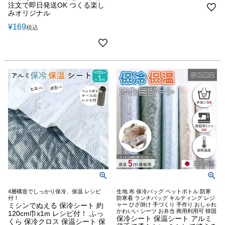
注文で即日発送OK つくる楽し
みオリジナル
¥
169
税込
4層構造でしっかり保冷、保温 レシピ
生地 布 保冷バッグ ペットボトル 防寒
付！
防寒着 ランチバッグ キルティング レジ
ミシンでぬえる 保冷シート 約
ャー ひざ掛け 手づくり 手作り おしゃれ
かわいい シーツ お弁当 商用利用可 韓国
120cm巾x1m レシピ付！ ふっ
保冷シート 保温シート アルミ
くら 保冷クロス 保温シート 保