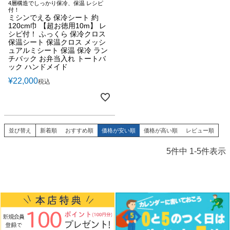
4層構造でしっかり保冷、保温 レシピ
付！
ミシンでえる 保冷シート 約
120cm巾 【超お徳用10m】 レ
シピ付！ ふっくら 保冷クロス
保温シート 保温クロス メッシ
ュアルミシート 保温 保冷 ラン
チバック お弁当入れ トートバ
ック ハンドメイド
¥
22,000
税込
並び替え
新着順
おすすめ順
価格が安い順
価格が高い順
レビュー順
5
件中
1
-
5
件表示