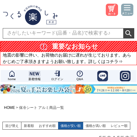
重要なお知らせ
地震の影響に伴い、お荷物のお届けに遅れが生じております。あら
かじめご了承頂きますようお願い致します。詳しくはコチラ⇒
home
新着情報
ログイン
Q&A
HOME
保冷シート アルミ商品一覧
並び替え
新着順
おすすめ順
価格が安い順
価格が高い順
レビュー順