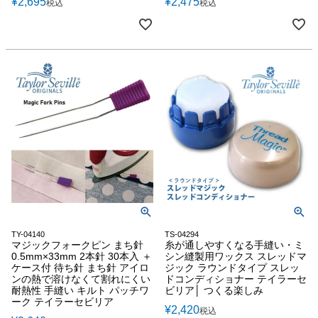
¥
2,695
¥
2,475
税込
税込
TY-04140
TS-04294
マジックフォークピン まち針
糸が通しやすくなる手縫い・ミ
0.5mm×33mm 2本針 30本入 ＋
シン縫製用ワックス スレッドマ
ケース付 待ち針 まち針 アイロ
ジック ラウンドタイプ スレッ
ンの熱で溶けなくて割れにくい
ドコンディショナー テイラーセ
耐熱性 手縫い キルト パッチワ
ビリア│ つくる楽しみ
ーク テイラーセビリア
¥
2,420
税込