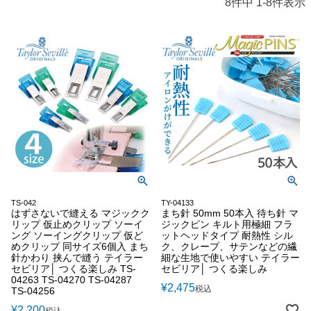
8
件中
1
-
8
件表示
TS-042
TY-04133
はずさないで縫える マジックク
まち針 50mm 50本入 待ち針 マ
リップ 仮止めクリップ ソーイ
ジックピン キルト用極細 フラ
ング ソーイングクリップ 仮ど
ットヘッドタイプ 耐熱性 シル
めクリップ 同サイズ6個入 まち
ク、クレープ、サテンなどの繊
針かわり 挟んで縫う テイラー
細な生地で使いやすい テイラー
セビリア│ つくる楽しみ TS-
セビリア│ つくる楽しみ
04263 TS-04270 TS-04287
¥
2,475
税込
TS-04256
¥
2,200
税込