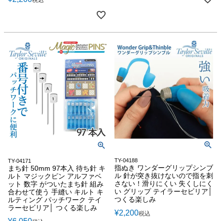
TY-04188
TY-04171
指ぬき ワンダーグリップシンブ
まち針 50mm 97本入 待ち針 キ
ル 針が突き抜けないので指を刺
ルト マジックピン アルファベ
さない！滑りにくい 失くしにく
ット 数字 がついたまち針 組み
い グリップ テイラーセビリア│
合わせて使う 手縫い キルト キ
つくる楽しみ
ルティング パッチワーク テイ
ラーセビリア│ つくる楽しみ
¥
2,200
税込