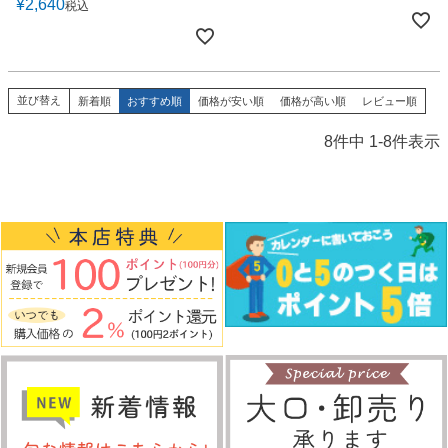
¥
2,640
税込
並び替え
新着順
おすすめ順
価格が安い順
価格が高い順
レビュー順
8
件中
1
-
8
件表示