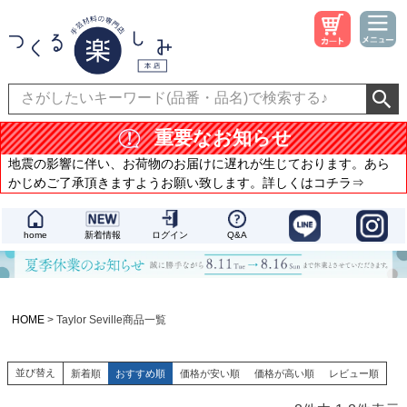
重要なお知らせ
地震の影響に伴い、お荷物のお届けに遅れが生じております。あら
かじめご了承頂きますようお願い致します。詳しくはコチラ⇒
home
新着情報
ログイン
Q&A
HOME
Taylor Seville商品一覧
並び替え
新着順
おすすめ順
価格が安い順
価格が高い順
レビュー順