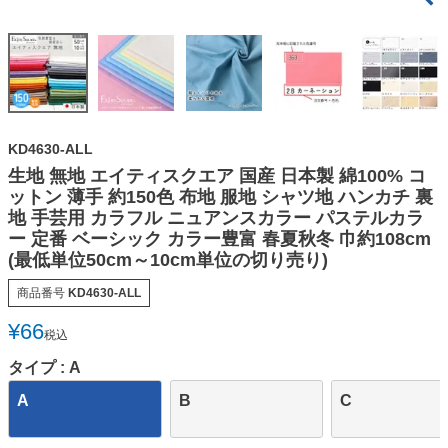
KD4630-ALL
生地 無地 エイティスクエア 国産 日本製 綿100% コ
ットン 薄手 約150色 布地 服地 シャツ地 ハンカチ 裏
地 手芸用 カラフル ニュアンスカラー パステルカラ
ー 定番 ベーシック カラー豊富 春夏秋冬 巾約108cm
(最低単位50cm～10cm単位の切り売り)
商品番号
KD4630-ALL
¥
66
税込
タイプ
A
A
B
C