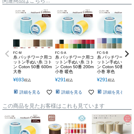
関連商品はこちら...
FC-M
FC-S-A
FC-S-B
糸 パッチワーク用コ
糸 パッチワーク用コ
糸 パッチワーク用
ットン手ぬい糸 コト
ットン手ぬい糸 コト
ットン手ぬい糸 コ
ン Coton 50番 600m
ン Coton 50番 200m
ン Coton 50番 200
大巻
小巻 暖色
小巻 寒色
¥
693
¥
291
¥
291
税込
税込
税込
詳細を見る
詳細を見る
詳細を見る
この商品を見たお客様はこれも見ています