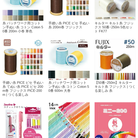
糸 パッチワーク用コット
手縫い糸 PICE ピセ 手ぬい
キルター キルト糸 フジッ
ン手ぬい糸 コトン Coton 5
糸 200m巻 フジックス
クス 50番･250m 5色セッ
0番 200m 小巻 寒色
ト FK77
手縫い糸 PICE ピセ 手ぬい
糸 パッチワーク用コット
【50番･250m】キルター
糸 てぬい糸 PICE ピセ 200
ン手ぬい糸 コトン Coton 5
キルト糸 フジックス | つく
m巻 フジックス PICE-200
0番 600m 大巻
る楽しみ 糸
m | つくる楽しみ