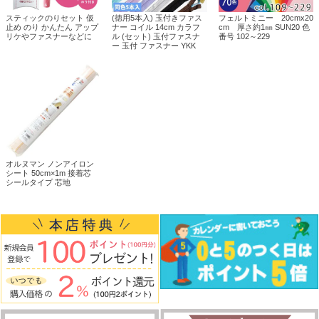
スティックのりセット 仮
(徳用5本入) 玉付きファス
フェルトミニー 20cmx20
止め のり かんたん アップ
ナー コイル 14cm カラフ
cm 厚さ約1㎜ SUN20 色
リケやファスナーなどに
ル (セット) 玉付ファスナ
番号 102～229
ー 玉付 ファスナー YKK
オルヌマン ノンアイロン
シート 50cm×1m 接着芯
シールタイプ 芯地