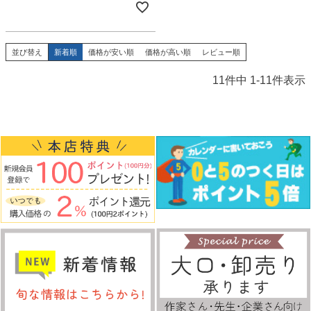
並び替え
新着順
価格が安い順
価格が高い順
レビュー順
11
件中
1
-
11
件表示