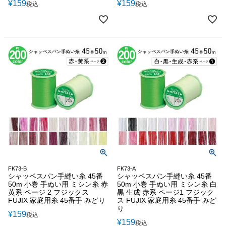
¥
159
¥
159
税込
税込
FK73-B
FK73-A
シャッペスパン手縫い糸 45番
シャッペスパン手縫い糸 45番
50m 小巻 手ぬい用 ミシン糸 赤
50m 小巻 手ぬい用 ミシン糸 白
黄系 ページ 2 フジックス
黒 生成 赤系 ページ1 フジック
FUJIX 家庭用糸 45番手 みどり
ス FUJIX 家庭用糸 45番手 みど
り
¥
159
税込
¥
159
税込