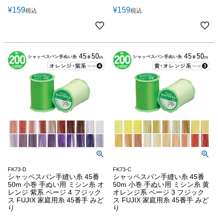
¥
159
¥
159
税込
税込
FK73-D
FK73-C
シャッペスパン手縫い糸 45番
シャッペスパン手縫い糸 45番
50m 小巻 手ぬい用 ミシン糸 オ
50m 小巻 手ぬい用 ミシン糸 黄
レンジ 紫系 ページ 4 フジック
オレンジ系 ページ 3 フジック
ス FUJIX 家庭用糸 45番手 みど
ス FUJIX 家庭用糸 45番手 みど
り
り