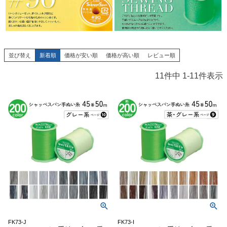
並び替え
新着順
価格が安い順
価格が高い順
レビュー順
11
件中
1
-
11
件表示
FK73-J
FK73-I