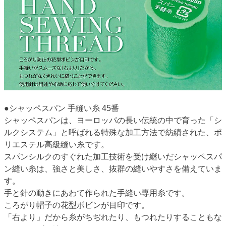
●シャッペスパン 手縫い糸 45番
シャッペスパンは、ヨーロッパの長い伝統の中で育った「シ
ルクシステム」と呼ばれる特殊な加工方法で紡績された、ポ
リエステル高級縫い糸です。
スパンシルクのすぐれた加工技術を受け継いだシャッペスパ
ン縫い糸は、強さと美しさ、抜群の縫いやすさを備えていま
す。
手と針の動きにあわて作られた手縫い専用糸です。
ころがり帽子の花型ボビンが目印です。
「右より」だから糸がちぢれたり、もつれたりすることもな