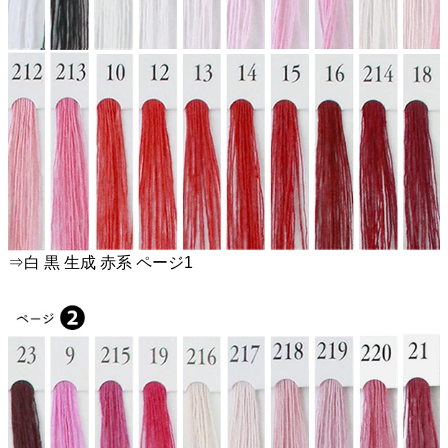
⇒白 黒 生成 赤系 ページ1