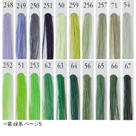
⇒紫 緑系 ページ5