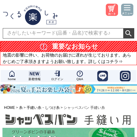
重要なお知らせ
地震の影響に伴い、お荷物のお届けに遅れが生じております。あら
かじめご了承頂きますようお願い致します。詳しくはコチラ⇒
home
新着情報
ログイン
Q&A
HOME
糸
手縫い糸・しつけ糸
シャッペスパン 手縫い糸