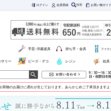
検索
ログイン
会員登録
お買い物ガイ
手芸･洋裁道具
持ち手・金具
ファス
セサリー
ビーズ・デコ
レジン
絵具
お荷物のお届けに遅れが生じております。あらかじめご了承頂きますよ