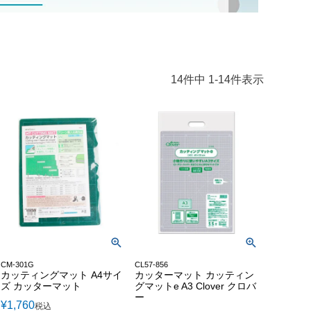
14
件中
1
-
14
件表示
CM-301G
CL57-856
カッティングマット A4サイ
カッターマット カッティン
ズ カッターマット
グマットe A3 Clover クロバ
ー
¥
1,760
税込