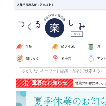
生地
輸入生地
糸
刺しゅう
和手芸
アク
重要なお知らせ
地震の影響に伴い、