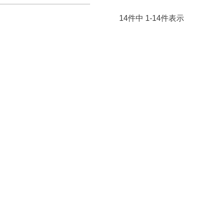
14
件中
1
-
14
件表示