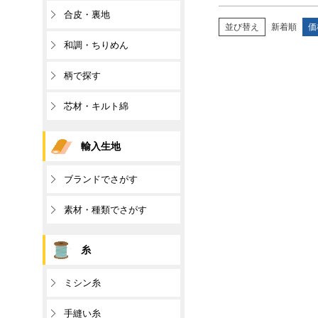
合皮・裏地
並び替え
新着順
価
和調・ちりめん
柄で探す
芯材・キルト綿
輸入生地
ブランドでさがす
素材・種類でさがす
糸
ミシン糸
手縫い糸