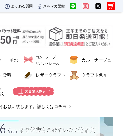
ド
よくある質問
メルマガ登録
ゴム・テープ
カルトナージュ
ナー・ボタン
リボン・レース
・染料
レザークラフト
クラフト色々
うお願い致します。詳しくはコチラ⇒