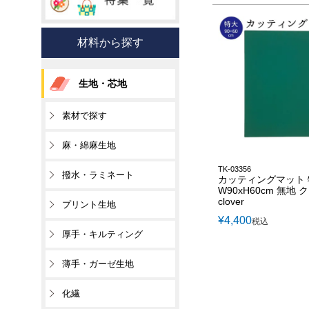
材料から探す
生地・芯地
素材で探す
麻・綿麻生地
TK-03356
撥水・ラミネート
カッティングマット 
W90xH60cm 無地
clover
プリント生地
¥
4,400
税込
厚手・キルティング
薄手・ガーゼ生地
化繊