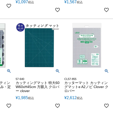
¥
1,097
¥
1,567
税込
税込
57-640
CL57-855
ッティン
カッティングマット 特大60
カッターマット カッティン
たみ・定
W60xH45cm 方眼入 クロバ
グマットe A2ノビ Clover ク
ー
ー clover
ロバー
¥
1,985
¥
2,612
税込
税込