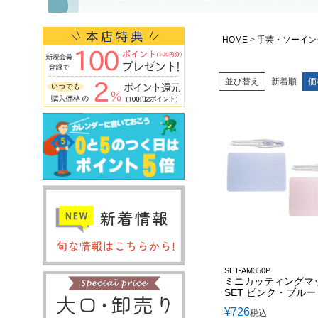
HOME
手芸・ソーイン
並び替え
新着順
価
SET-AM350P
ミニカッティングマ
SET ピンク・ブルー
¥
726
税込