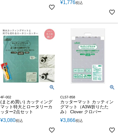
¥
1,776
税込
4F-002
CL57-858
(まとめ買い) カッティング
カッターマット カッティン
マット特大とロータリーカ
グマット（A3W折りたた
ッター2点セット
み） Clover クロバー
¥
3,080
¥
3,866
税込
税込