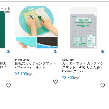
PRM611469
CL57-859
特大
回転式カッティングマット
カッターマット カッティン
 クロバー
φ35cm prym キルト
グマット（A1折りたたみ）
Clover クロバー
¥
7,700
税込
¥
8,360
税込