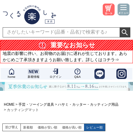
重要なお知らせ
地震の影響に伴い、お荷物のお届けに遅れが生じております。あら
かじめご了承頂きますようお願い致します。詳しくはコチラ⇒
home
新着情報
ログイン
Q&A
HOME
手芸・ソーイング道具
ハサミ・カッター・カッティング用品
カッティングマット
並び替え
新着順
価格が安い順
価格が高い順
レビュー順