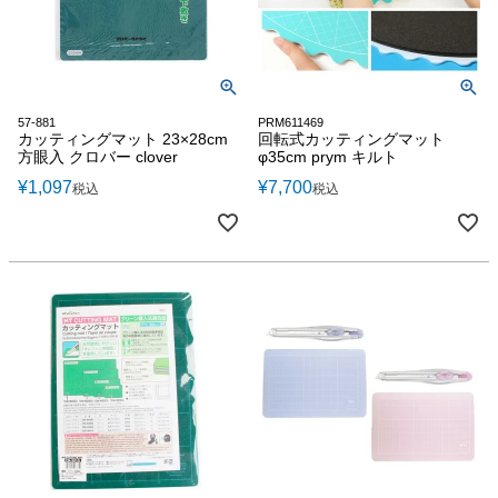
57-881
PRM611469
カッティングマット 23×28cm
回転式カッティングマット
方眼入 クロバー clover
φ35cm prym キルト
¥
1,097
¥
7,700
税込
税込