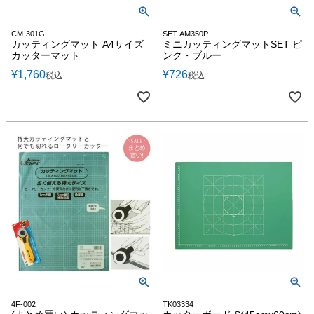
CM-301G
SET-AM350P
カッティングマット A4サイズ
ミニカッティングマットSET ピ
カッターマット
ンク・ブルー
¥
1,760
¥
726
税込
税込
4F-002
TK03334