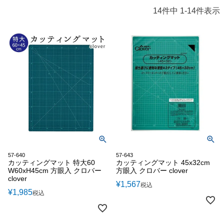
14
件中
1
-
14
件表示
57-640
57-643
カッティングマット 特大60
カッティングマット 45x32cm
W60xH45cm 方眼入 クロバー
方眼入 クロバー clover
clover
¥
1,567
税込
¥
1,985
税込