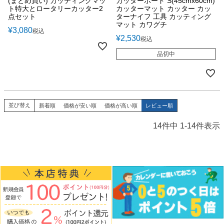
(まとめ買い) カッティングマッ
カッターボード S(45cmx60cm)
ト特大とロータリーカッター2
カッターマット カッター カッ
点セット
ターナイフ 工具 カッティング
マット カワグチ
¥
3,080
税込
¥
2,530
税込
品切中
並び替え
新着順
価格が安い順
価格が高い順
レビュー順
14
件中
1
-
14
件表示