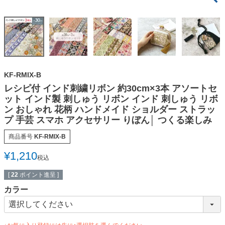
KF-RMIX-B
レシピ付 インド刺繍リボン 約30cm×3本 アソートセ
ット インド製 刺しゅう リボン インド 刺しゅう リボ
ン おしゃれ 花柄 ハンドメイド ショルダー ストラッ
プ 手芸 スマホ アクセサリー りぼん│ つくる楽しみ
商品番号
KF-RMIX-B
¥
1,210
税込
[
22
ポイント進呈 ]
カラー