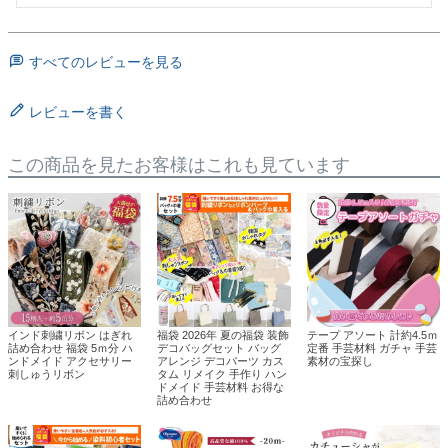
すべてのレビューを見る
レビューを書く
この商品を見たお客様はこれも見ています
インド刺繍リボン はぎれ
福袋 2026年 夏の福袋 装飾
テープ アソート 計約4.5ｍ
詰め合わせ 福袋 5ｍ分 ハ
デコバッグセット バッグ
定番 手芸材料 ガチャ 手芸
ンドメイド アクセサリー
アレンジ デコパーツ カス
素材の宝探し
刺しゅうリボン
タム リメイク 手作り ハン
ドメイド 手芸材料 お得な
詰め合わせ