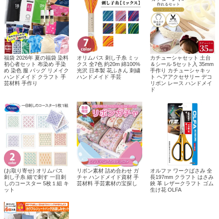
福袋 2026年 夏の福袋 染料
オリムパス 刺し子糸 ミッ
カチューシャセット 土台
初心者セット 布染め 手染
クス 全7色 約20m 綿100%
＆シール 5セット入 35mm
め 染色 服 バッグ リメイク
光沢 日本製 花ふきん 刺繍
手作り カチューシャキッ
ハンドメイド クラフト 手
ハンドメイド 手芸
ト ヘアアクセサリー デコ
芸材料 手作り
リボン レース ハンドメイ
ド
(お取り寄せ) オリムパス
リボン素材 詰め合わせ ガ
オルファ ワークばさみ 全
刺し子糸 細で刺す 一目刺
チャ ハンドメイド資材 手
長197mm クラフト はさみ
しのコースター 5枚１組 キ
芸材料 手芸素材の宝探し
鋏 革 レザークラフト ゴム
ット
生け花 OLFA