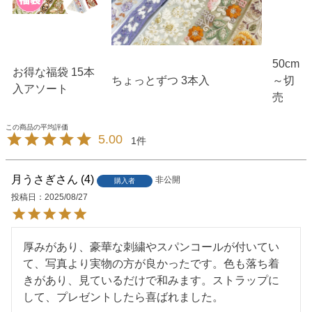
50cm
お得な福袋 15本
ちょっとずつ 3本入
～切
入アソート
売
5.00
1
月うさぎ
4
非公開
購入者
投稿日
2025/08/27
厚みがあり、豪華な刺繍やスパンコールが付いてい
て、写真より実物の方が良かったです。色も落ち着
きがあり、見ているだけで和みます。ストラップに
して、プレゼントしたら喜ばれました。