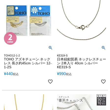
TOHO12-1-2
KE319-S
TOHO アズキチェーン ネック
日本紐釦貿易 ネックレスチェー
レス 長さ約45cm シルバー 12-
ン 2本入り 40cm シルバー
1-2S
KE319-S
¥
440
¥
990
税込
税込