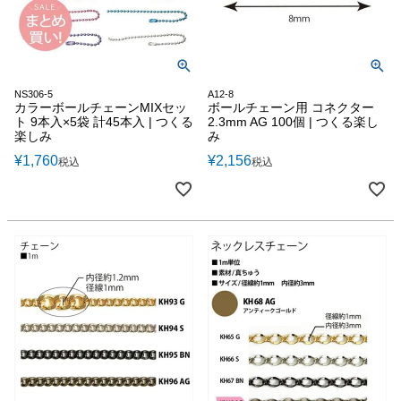
NS306-5
A12-8
カラーボールチェーンMIXセッ
ボールチェーン用 コネクター
ト 9本入×5袋 計45本入 | つくる
2.3mm AG 100個 | つくる楽し
楽しみ
み
¥
1,760
¥
2,156
税込
税込