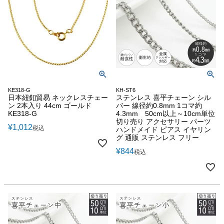
KE318-G
KH-ST6
日本紐釦貿易 ネックレスチェー
ステンレス 喜平チェーン シル
ン 2本入り 44cm ゴールド
バー 線径約0.8mm 1コマ約
KE318-G
4.3mm 50cm以上～10cm単位
切り売り アクセサリー パーツ
¥
1,012
税込
ハンドメイド ピアス イヤリン
グ 通販 ステンレス フリー
¥
844
税込