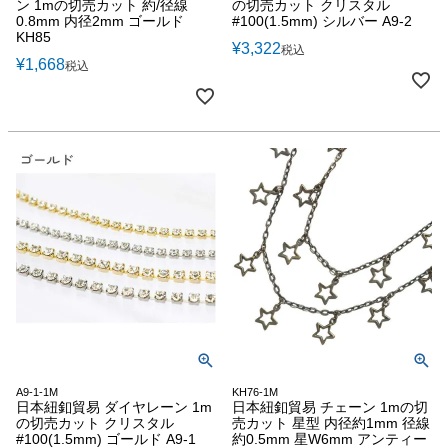
ン 1mの切売カット 約/径線
の切売カット クリスタル
0.8mm 内径2mm ゴールド
#100(1.5mm) シルバー A9-2
KH85
¥
3,322
税込
¥
1,668
税込
A9-1-1M
KH76-1M
日本紐釦貿易 ダイヤレーン 1m
日本紐釦貿易 チェーン 1mの切
の切売カット クリスタル
売カット 星型 内径約1mm 径線
#100(1.5mm) ゴールド A9-1
約0.5mm 星W6mm アンティー