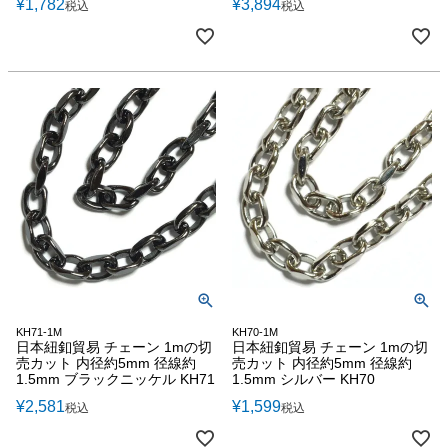
¥
1,782
¥
3,894
税込
税込
KH71-1M
KH70-1M
日本紐釦貿易 チェーン 1mの切
日本紐釦貿易 チェーン 1mの切
売カット 内径約5mm 径線約
売カット 内径約5mm 径線約
1.5mm ブラックニッケル KH71
1.5mm シルバー KH70
¥
2,581
¥
1,599
税込
税込