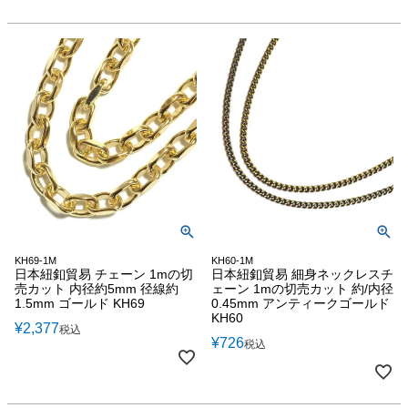
KH69-1M
KH60-1M
日本紐釦貿易 チェーン 1mの切
日本紐釦貿易 細身ネックレスチ
売カット 内径約5mm 径線約
ェーン 1mの切売カット 約/内径
1.5mm ゴールド KH69
0.45mm アンティークゴールド
KH60
¥
2,377
税込
¥
726
税込