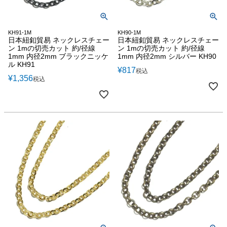
KH91-1M
KH90-1M
日本紐釦貿易 ネックレスチェー
日本紐釦貿易 ネックレスチェー
ン 1mの切売カット 約/径線
ン 1mの切売カット 約/径線
1mm 内径2mm ブラックニッケ
1mm 内径2mm シルバー KH90
ル KH91
¥
817
税込
¥
1,356
税込