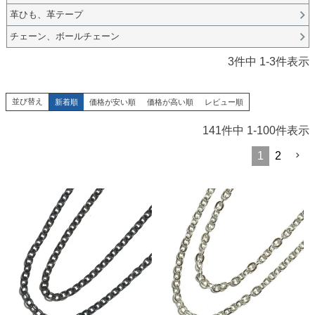
革ひも、革テープ
チェーン、ボールチェーン
3
件中
1
-
3
件表示
並び替え
新着順
価格が安い順
価格が高い順
レビュー順
141
件中
1
-
100
件表示
1
2