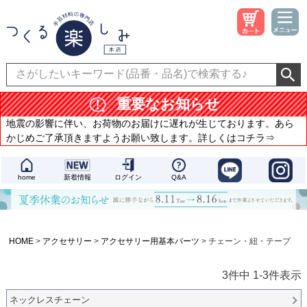
重要なお知らせ
地震の影響に伴い、お荷物のお届けに遅れが生じております。あら
かじめご了承頂きますようお願い致します。詳しくはコチラ⇒
home
新着情報
ログイン
Q&A
HOME
アクセサリー
アクセサリー用基本パーツ
チェーン・紐・テープ
3
件中
1
-
3
件表示
ネックレスチェーン