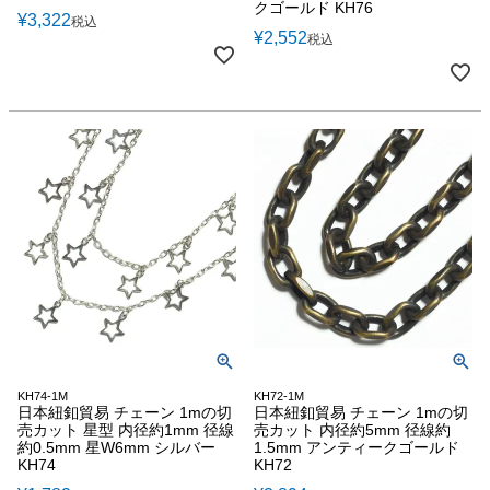
クゴールド KH76
¥
3,322
税込
¥
2,552
税込
KH74-1M
KH72-1M
日本紐釦貿易 チェーン 1mの切
日本紐釦貿易 チェーン 1mの切
売カット 星型 内径約1mm 径線
売カット 内径約5mm 径線約
約0.5mm 星W6mm シルバー
1.5mm アンティークゴールド
KH74
KH72