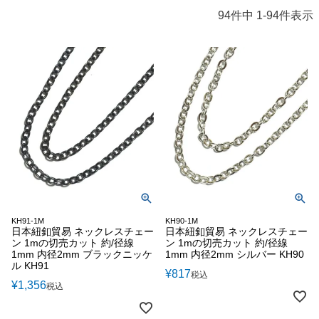
94
件中
1
-
94
件表示
KH91-1M
KH90-1M
日本紐釦貿易 ネックレスチェー
日本紐釦貿易 ネックレスチェー
ン 1mの切売カット 約/径線
ン 1mの切売カット 約/径線
1mm 内径2mm ブラックニッケ
1mm 内径2mm シルバー KH90
ル KH91
¥
817
税込
¥
1,356
税込