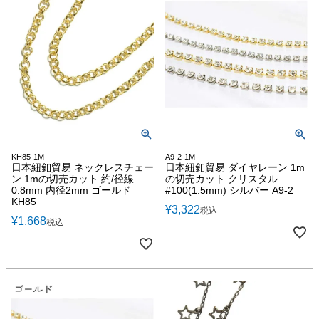
KH85-1M
A9-2-1M
日本紐釦貿易 ネックレスチェー
日本紐釦貿易 ダイヤレーン 1m
ン 1mの切売カット 約/径線
の切売カット クリスタル
0.8mm 内径2mm ゴールド
#100(1.5mm) シルバー A9-2
KH85
¥
3,322
税込
¥
1,668
税込