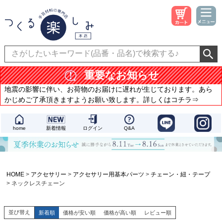
重要なお知らせ
地震の影響に伴い、お荷物のお届けに遅れが生じております。あら
かじめご了承頂きますようお願い致します。詳しくはコチラ⇒
home
新着情報
ログイン
Q&A
HOME
アクセサリー
アクセサリー用基本パーツ
チェーン・紐・テープ
ネックレスチェーン
並び替え
新着順
価格が安い順
価格が高い順
レビュー順