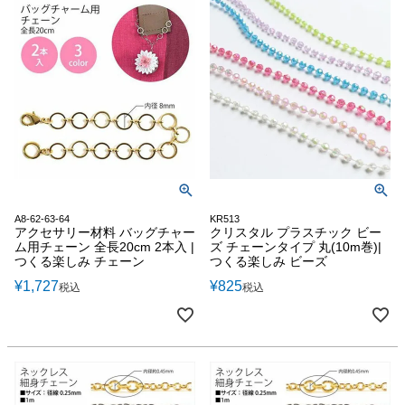
A8-62-63-64
KR513
アクセサリー材料 バッグチャー
クリスタル プラスチック ビー
ム用チェーン 全長20cm 2本入 |
ズ チェーンタイプ 丸(10m巻)|
つくる楽しみ チェーン
つくる楽しみ ビーズ
¥
1,727
¥
825
税込
税込