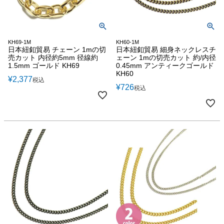
KH69-1M
KH60-1M
日本紐釦貿易 チェーン 1mの切
日本紐釦貿易 細身ネックレスチ
売カット 内径約5mm 径線約
ェーン 1mの切売カット 約/内径
1.5mm ゴールド KH69
0.45mm アンティークゴールド
KH60
¥
2,377
税込
¥
726
税込