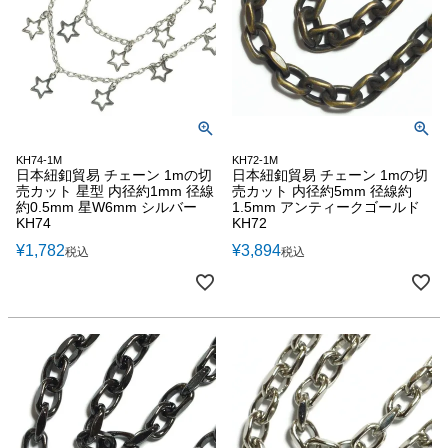
KH74-1M
KH72-1M
日本紐釦貿易 チェーン 1mの切
日本紐釦貿易 チェーン 1mの切
売カット 星型 内径約1mm 径線
売カット 内径約5mm 径線約
約0.5mm 星W6mm シルバー
1.5mm アンティークゴールド
KH74
KH72
¥
1,782
¥
3,894
税込
税込