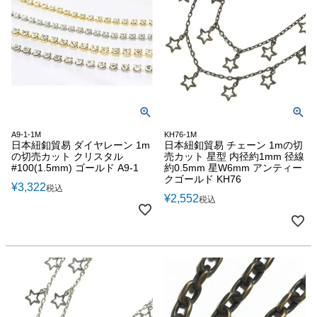
A9-1-1M
KH76-1M
日本紐釦貿易 ダイヤレーン 1m
日本紐釦貿易 チェーン 1mの切
の切売カット クリスタル
売カット 星型 内径約1mm 径線
#100(1.5mm) ゴールド A9-1
約0.5mm 星W6mm アンティー
クゴールド KH76
¥
3,322
税込
¥
2,552
税込