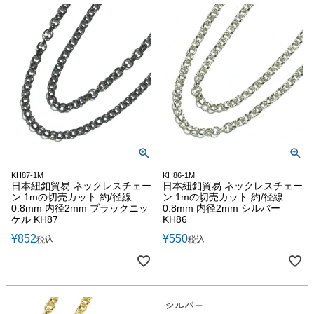
KH87-1M
KH86-1M
日本紐釦貿易 ネックレスチェー
日本紐釦貿易 ネックレスチェー
ン 1mの切売カット 約/径線
ン 1mの切売カット 約/径線
0.8mm 内径2mm ブラックニッ
0.8mm 内径2mm シルバー
ケル KH87
KH86
¥
852
¥
550
税込
税込