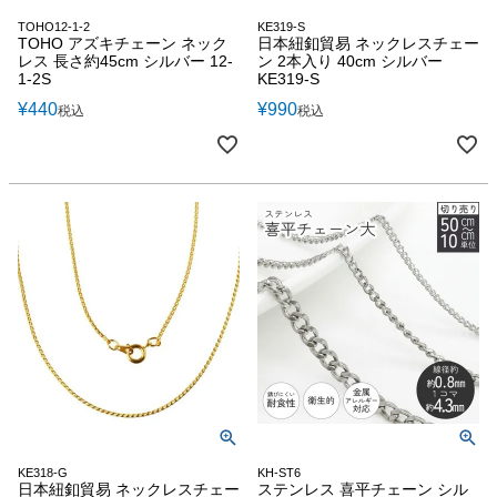
TOHO12-1-2
KE319-S
TOHO アズキチェーン ネック
日本紐釦貿易 ネックレスチェー
レス 長さ約45cm シルバー 12-
ン 2本入り 40cm シルバー
1-2S
KE319-S
¥
440
¥
990
税込
税込
KE318-G
KH-ST6
日本紐釦貿易 ネックレスチェー
ステンレス 喜平チェーン シル