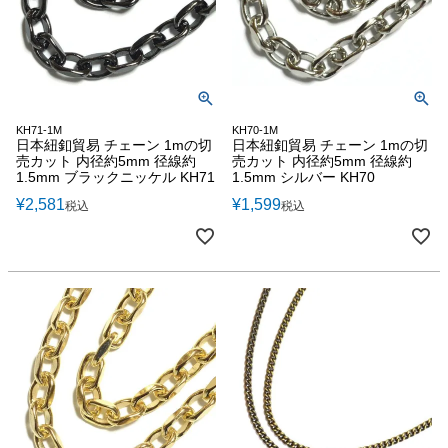
KH71-1M
KH70-1M
日本紐釦貿易 チェーン 1mの切
日本紐釦貿易 チェーン 1mの切
売カット 内径約5mm 径線約
売カット 内径約5mm 径線約
1.5mm ブラックニッケル KH71
1.5mm シルバー KH70
¥
2,581
¥
1,599
税込
税込