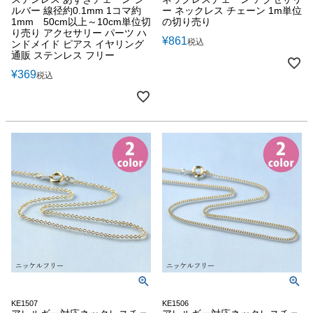
ルバー 線径約0.1mm 1コマ約
ー ネックレス チェーン 1m単位
1mm 50cm以上～10cm単位切
の切り売り
り売り アクセサリー パーツ ハ
¥
861
税込
ンドメイド ピアス イヤリング
通販 ステンレス フリー
¥
369
税込
KE1507
KE1506