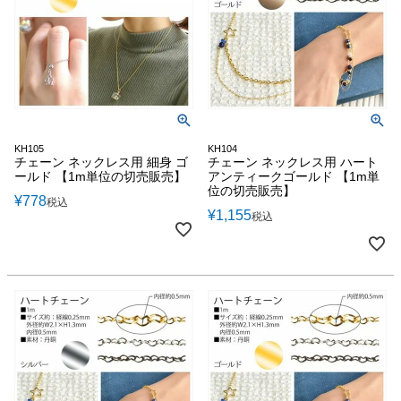
KH105
KH104
チェーン ネックレス用 細身 ゴ
チェーン ネックレス用 ハート
ールド 【1m単位の切売販売】
アンティークゴールド 【1m単
位の切売販売】
¥
778
税込
¥
1,155
税込