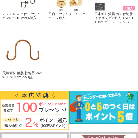
ステンレス 台付イヤリン
平台イヤリング １５ｍ
日本紐釦貿易 カン付樹脂
グ W12×H13mm 5組入
ｍ ５組入
イヤリング 5組入り W7×H
11mm ゴールド シルバー
天然素材 籐製 持ち手 W21
xH13xD1cm 2本1組