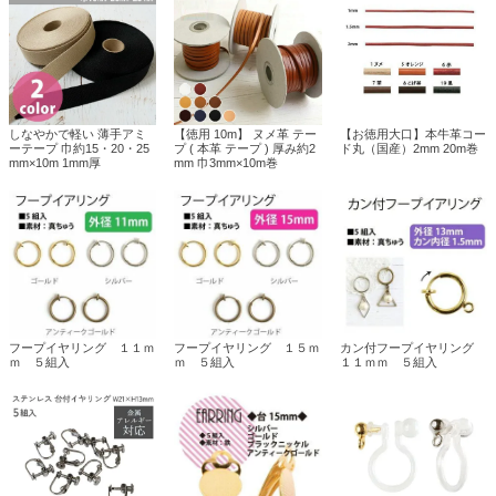
しなやかで軽い 薄手アミ
【徳用 10m】 ヌメ革 テー
【お徳用大口】本牛革コー
ーテープ 巾約15・20・25
プ ( 本革 テープ ) 厚み約2
ド丸（国産）2mm 20m巻
mm×10m 1mm厚
mm 巾3mm×10m巻
フープイヤリング １１ｍ
フープイヤリング １５ｍ
カン付フープイヤリング
ｍ ５組入
ｍ ５組入
１１ｍｍ ５組入