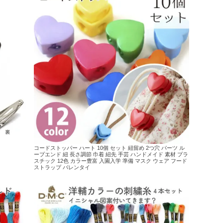
コードストッパー ハート 10個 セット 紐留め 2つ穴 パーツ ル
ープエンド 紐 長さ調節 巾着 紐先 手芸 ハンドメイド 素材 プラ
スチック 12色 カラー豊富 入園入学 準備 マスク ウェア フード
ストラップ バレンタイ