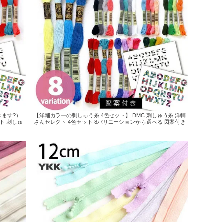
ます?）
【洋輔カラーの刺しゅう糸 4色セット】 DMC 刺しゅう糸 洋輔
クト 刺しゅ
さんセレクト 4色セット 8バリエーションから選べる 図案付き