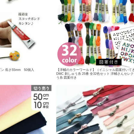
 長さ55mm 50個入
【洋輔のカラーワールド】（イニシャル図案付いてき
DMC 刺しゅう糸 25番 全32色セット 洋輔さんセレ
う糸 図案付き