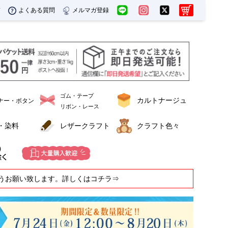
ド
よくある質問
メルマガ登録
ゴム・テープ
カルトナージュ
ナー・ボタン
リボン・レース
・染料
レザークラフト
クラフト色々
うお願い致します。詳しくはコチラ⇒