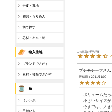
合皮・裏地
和調・ちりめん
柄で探す
芯材・キルト綿
輸入生地
ブランドでさがす
プチモチーフ
素材・種類でさがす
投稿日
2011/11/02
糸
ボリュームたっ
ミシン糸
小さいサイズが
今までは、大き
手縫い糸