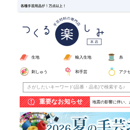
生地
輸入生地
糸
刺しゅう
和手芸
アク
重要なお知らせ
地震の影響に伴い、