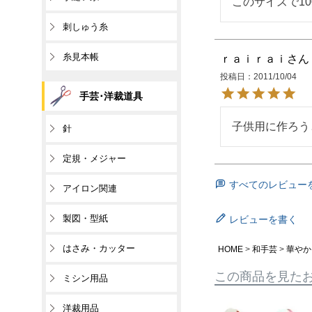
このサイズで1
刺しゅう糸
糸見本帳
ｒａｉｒａｉ
投稿日
2011/10/04
手芸･洋裁道具
子供用に作ろう
針
定規・メジャー
すべてのレビュー
アイロン関連
製図・型紙
レビューを書く
はさみ・カッター
HOME
和手芸
華やか
この商品を見た
ミシン用品
洋裁用品