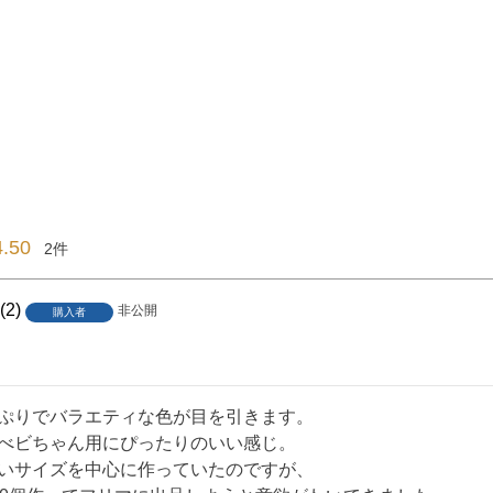
4.50
2
2
非公開
購入者
ぷりでバラエティな色が目を引きます。　

べビちゃん用にぴったりのいい感じ。

いサイズを中心に作っていたのですが、
