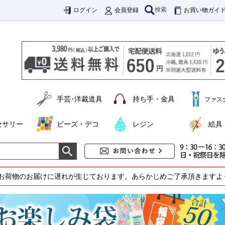
検索
ログイン
会員登録
お買い物ガイ
手芸･洋裁道具
持ち手・金具
ファス
セサリー
ビーズ・デコ
レジン
絵具
お荷物のお届けに遅れが生じております。あらかじめご了承頂きますよ