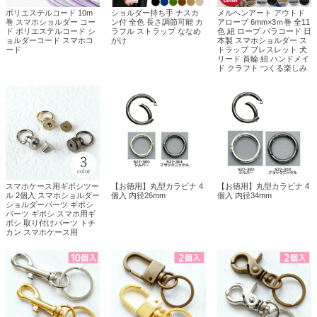
ポリエステルコード 10m
ショルダー持ち手 ナスカ
メルヘンアート アウトド
巻 スマホショルダー コー
ン付 全色 長さ調節可能 カ
アロープ 6mm×3ｍ巻 全11
ド ポリエステルコード シ
ラフル ストラップ ななめ
色 紐 ロープ パラコード 日
ョルダーコード スマホコ
がけ
本製 スマホショルダー ス
ード
トラップ ブレスレット 犬
リード 首輪 紐 ハンドメイ
ド クラフト つくる楽しみ
スマホケース用ギボシツー
【お徳用】丸型カラビナ 4
【お徳用】丸型カラビナ 4
ル 2個入 スマホショルダー
個入 内径26mm
個入 内径34mm
ショルダーパーツ ギボシ
パーツ ギボシ スマホ用ギ
ボシ 取り付けパーツ トチ
カン スマホケース用