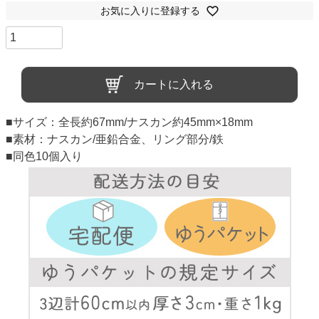
お気に入りに登録する
カートに入れる
■サイズ：全長約67mm/ナスカン約45mm×18mm
■素材：ナスカン/亜鉛合金、リング部分/鉄
■同色10個入り