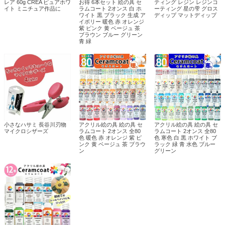
レア 60g CREA ピュアホワ
お得 6本セット 絵の具 セ
ティング レジン レジンコ
イト ミニチュア作品に
ラムコート 2オンス 白 ホ
ーティング 星の雫 グロス
ワイト 黒 ブラック 生成 ア
ディップ マットディップ
イボリー 暖色 赤 オレンジ
紫 ピンク 黄 ベージュ 茶
ブラウン ブルー グリーン
青 緑
小さなハサミ 長谷川刃物
アクリル絵の具 絵の具 セ
アクリル絵の具 絵の具 セ
マイクロシザーズ
ラムコート 2オンス 全80
ラムコート 2オンス 全80
色 暖色 赤 オレンジ 紫 ピ
色 寒色 白 黒 ホワイト ブ
ンク 黄 ベージュ 茶 ブラウ
ラック 緑 青 水色 ブルー
ン
グリーン