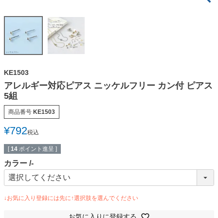
KE1503
アレルギー対応ピアス ニッケルフリー カン付 ピアス
5組
商品番号
KE1503
¥
792
税込
[
14
ポイント進呈 ]
カラー
-
お気に入りに登録する