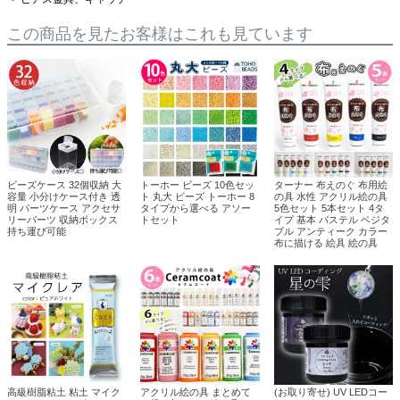
この商品を見たお客様はこれも見ています
ビーズケース 32個収納 大
トーホー ビーズ 10色セッ
ターナー 布えのぐ 布用絵
容量 小分けケース付き 透
ト 丸大 ビーズ トーホー 8
の具 水性 アクリル絵の具
明 パーツケース アクセサ
タイプから選べる アソー
5色セット 5本セット 4タ
リーパーツ 収納ボックス
トセット
イプ 基本 パステル ベジタ
持ち運び可能
ブル アンティーク カラー
布に描ける 絵具 絵の具
高級樹脂粘土 粘土 マイク
アクリル絵の具 まとめて
(お取り寄せ) UV LEDコー