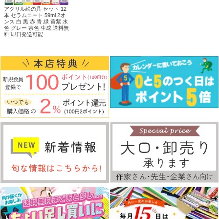
アクリル絵の具 セット 12
本 セラムコート 59ml 2オ
ンス 白 黒 赤 青 緑 黄紫 水
色 グレー 茶色 生成 送料無
料 即日発送可能