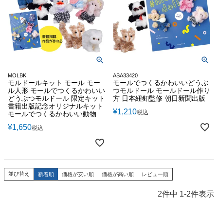
MOLBK
ASA33420
モルドールキット モール モー
モールでつくるかわいいどうぶ
ル人形 モールでつくるかわいい
つモルドール モールドール作り
どうぶつモルドール 限定キット
方 日本紐釦監修 朝日新聞出版
書籍出版記念オリジナルキット
¥
1,210
税込
モールでつくるかわいい動物
¥
1,650
税込
並び替え
新着順
価格が安い順
価格が高い順
レビュー順
2
件中
1
-
2
件表示