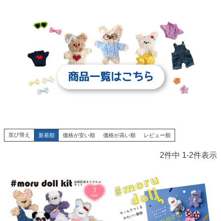
並び替え
新着順
価格が安い順
価格が高い順
レビュー順
2
件中
1
-
2
件表示