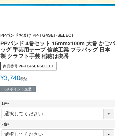
PPバンドおまけ PP-TG4SET-SELECT
PPバンド 4巻セット 15mmx100m 大巻 かごバ
ッグ 手芸用テープ 信越工業 プラバッグ 日本
製 クラフト手芸 稲穂は廃番
商品番号
PP-TG4SET-SELECT
¥
3,740
税込
[
68
ポイント進呈 ]
1色
(
必
須
2色
)
(