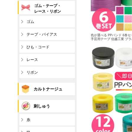
ゴム・テープ・
レース・リボン
ゴム
テープ・バイアス
色が選べる PPバンド 6巻セ
手芸用テープ 信越工業 プラ
ひも・コード
レース
リボン
カルトナージュ
刺しゅう
糸