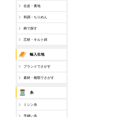
合皮・裏地
和調・ちりめん
柄で探す
芯材・キルト綿
輸入生地
ブランドでさがす
素材・種類でさがす
糸
ミシン糸
手縫い糸