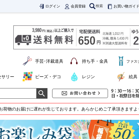
検索
ログイン
会員登録
お買い物ガイ
手芸･洋裁道具
持ち手・金具
ファス
セサリー
ビーズ・デコ
レジン
絵具
お荷物のお届けに遅れが生じております。あらかじめご了承頂きますよ