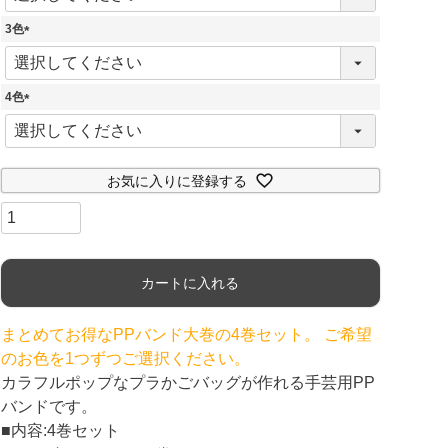
必
須
3色
)
(
必
須
4色
)
(
必
須
)
お気に入りに登録する
カートに入れる
まとめてお得なPPバンド大巻の4巻セット。 ご希望
のお色を1つずつご選択ください。
カラフルポップなプラかごバッグが作れる手芸用PP
バンドです。
■内容:4巻セット