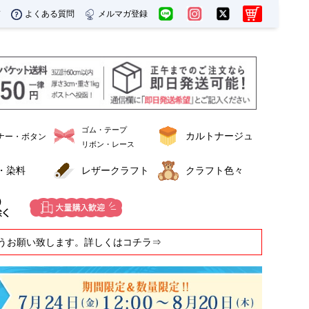
ド
よくある質問
メルマガ登録
ゴム・テープ
カルトナージュ
ナー・ボタン
リボン・レース
・染料
レザークラフト
クラフト色々
うお願い致します。詳しくはコチラ⇒