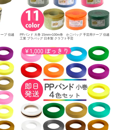
テープ 信越
PPバンド 大巻 15mm×100m巻 かごバッグ 手芸用テープ 信越
工業 プラバッグ 日本製 クラフト手芸