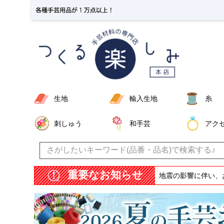
生地
輸入生地
糸
刺しゅう
和手芸
アク
重要なお知らせ
地震の影響に伴い、