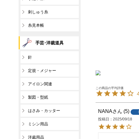
刺しゅう糸
糸見本帳
手芸･洋裁道具
針
定規・メジャー
アイロン関連
製図・型紙
はさみ・カッター
NANA
5
投稿日
2025/09/18
ミシン用品
洋裁用品