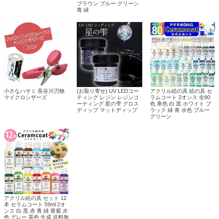
ブラウン ブルー グリーン
青 緑
小さなハサミ 長谷川刃物
(お取り寄せ) UV LEDコー
アクリル絵の具 絵の具 セ
マイクロシザーズ
ティング レジン レジンコ
ラムコート 2オンス 全80
ーティング 星の雫 グロス
色 寒色 白 黒 ホワイト ブ
ディップ マットディップ
ラック 緑 青 水色 ブルー
グリーン
アクリル絵の具 セット 12
本 セラムコート 59ml 2オ
ンス 白 黒 赤 青 緑 黄紫 水
色 グレー 茶色 生成 送料無