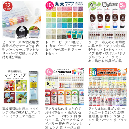
ビーズケース 32個収納 大
トーホー ビーズ 10色セッ
ターナー 布えのぐ 布用絵
容量 小分けケース付き 透
ト 丸大 ビーズ トーホー 8
の具 水性 アクリル絵の具
明 パーツケース アクセサ
タイプから選べる アソー
5色セット 5本セット 4タ
リーパーツ 収納ボックス
トセット
イプ 基本 パステル ベジタ
持ち運び可能
ブル アンティーク カラー
布に描ける 絵具 絵の具
高級樹脂粘土 粘土 マイク
アクリル絵の具 まとめて
アクリル絵の具 絵の具 セ
レア 60g CREA ピュアホワ
お得 6本セット 絵の具 セ
ラムコート 2オンス 全80
イト ミニチュア作品に
ラムコート 2オンス 白 ホ
色 暖色 赤 オレンジ 紫 ピ
ワイト 黒 ブラック 生成 ア
ンク 黄 ベージュ 茶 ブラウ
イボリー 暖色 赤 オレンジ
ン
紫 ピンク 黄 ベージュ 茶