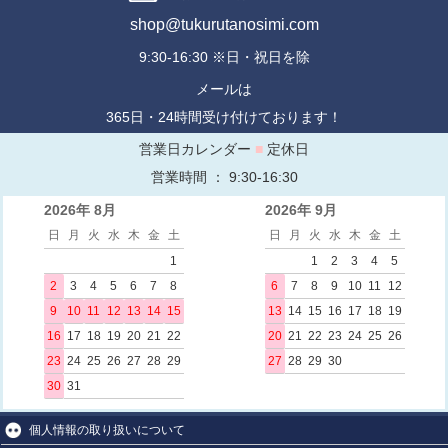
shop@tukurutanosimi.com
9:30-16:30 ※日・祝日を除
メールは
365日・24時間受け付けております！
営業日カレンダー
■
定休日
営業時間 ： 9:30-16:30
2026年 8月
2026年 9月
日
月
火
水
木
金
土
日
月
火
水
木
金
土
1
1
2
3
4
5
2
3
4
5
6
7
8
6
7
8
9
10
11
12
9
10
11
12
13
14
15
13
14
15
16
17
18
19
16
17
18
19
20
21
22
20
21
22
23
24
25
26
23
24
25
26
27
28
29
27
28
29
30
30
31
個人情報の取り扱いについて