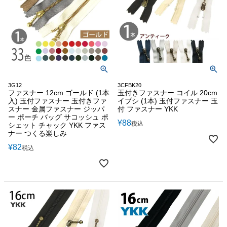
3G12
3CFBK20
ファスナー 12cm ゴールド (1本
玉付きファスナー コイル 20cm
入) 玉付ファスナー 玉付きファ
イブシ (1本) 玉付ファスナー 玉
スナー 金属ファスナー ジッパ
付 ファスナー YKK
ー ポーチ バッグ サコッシュ ポ
¥
88
税込
シェット チャック YKK ファス
ナー つくる楽しみ
¥
82
税込