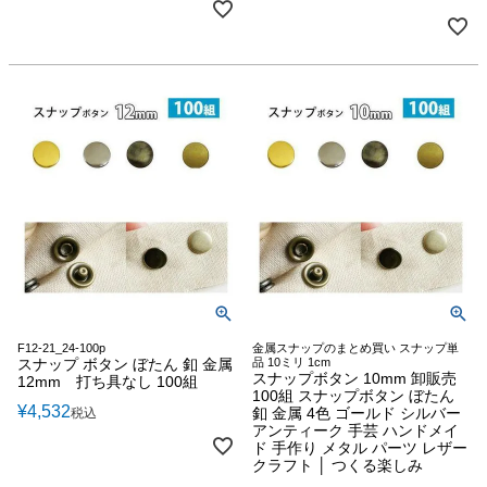
F12-21_24-100p
金属スナップのまとめ買い スナップ単
スナップ ボタン ぼたん 釦 金属
品 10ミリ 1cm
スナップボタン 10mm 卸販売
12mm 打ち具なし 100組
100組 スナップボタン ぼたん
¥
4,532
釦 金属 4色 ゴールド シルバー
税込
アンティーク 手芸 ハンドメイ
ド 手作り メタル パーツ レザー
クラフト │ つくる楽しみ