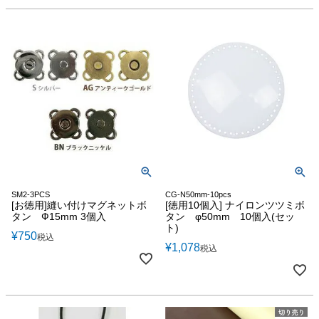
SM2-3PCS
CG-N50mm-10pcs
[お徳用]縫い付けマグネットボ
[徳用10個入] ナイロンツツミボ
タン Ф15mm 3個入
タン φ50mm 10個入(セッ
ト)
¥
750
税込
¥
1,078
税込