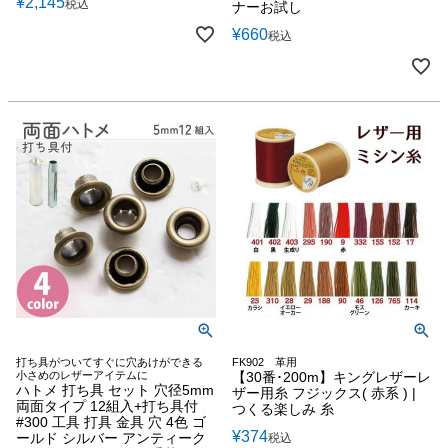
¥
2,145
税込
ナーお試し
¥
660
税込
打ち具がついてすぐに穴あけができる
FK902 革用
小さめのレザーアイテムに
【30番･200m】キングレザーレ
ハトメ 打ち具 セット 穴径5mm
ザー用糸 フジックス( 赤系 ) |
両面タイプ 12組入+打ち具付
つくる楽しみ 糸
#300 工具 打具 金具 穴 4色 ゴ
¥
374
ールド シルバー アンティーク
税込