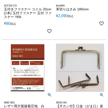
3CF20-CO
fms894
玉付きファスナー コイル 20cm
革切りはさみ 180mm
(1本) 玉付ファスナー 玉付 ファ
¥
2,090
税込
スナー YKK
¥
90
税込
SMZ-801
SK20-AG
レザー用片面接着芯地 白
【片カン付】口金（がま口）差