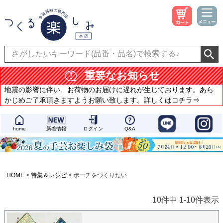
重要なお知らせ
地震の影響に伴い、お荷物のお届けに遅れが生じております。あら
かじめご了承頂きますようお願い致します。詳しくはコチラ⇒
home
新着情報
ログイン
Q&A
HOME
特集＆レシピ
ポーチをつくりたい
10
件中
1
-
10
件表示