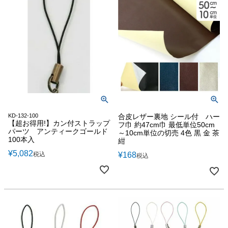
KD-132-100
合皮レザー裏地 シール付 ハー
【超お得用!】カン付ストラップ
フ巾 約47cm巾 最低単位50cm
パーツ アンティークゴールド
～10cm単位の切売 4色 黒 金 茶
100本入
紺
¥
5,082
税込
¥
168
税込