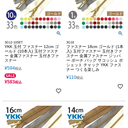
3G12-10SET
3G18
YKK 玉付 ファスナー 12cm ゴ
ファスナー 18cm ゴールド (1本
ールド (10本入) 玉付ファスナ
入) 玉付ファスナー 玉付きファ
ー 金属ファスナー 玉付きファ
スナー 金属ファスナー ジッパ
スナー
ー ポーチ バッグ サコッシュ ポ
シェット チャック YKK ファス
¥
594
税込
ナー つくる楽しみ
¥
110
税込
¥
583
税込