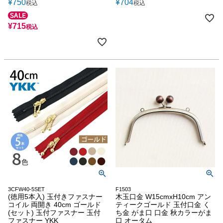
¥
750
¥
704
税込
税込
¥
715
税込
3CFW40-5SET
F1503
(徳用5本入) 玉付きファスナー
木玉口金 W15cmxH10cm アン
コイル 両開き 40cm ゴールド
ティークゴールド 玉付口金 く
(セット) 玉付ファスナー 玉付
ち金 がま口 口金 秋カラーがま
ファスナー YKK
口 オータム