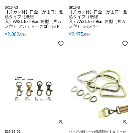
SK16-AG
SK16-S
【片カン付】口金（がま口）差
【片カン付】口金（がま口）差
込タイプ（紙紐
込タイプ（紙紐
入）/W21.5xH9cm 角型（片カ
入）/W21.5xH9cm 角型（片カ
ン付） アンティークゴールド
ン付） シルバー
¥
2,882
¥
2,475
税込
税込
S27-29_32
バッグの持ち手の接続部分 丈夫 しっか