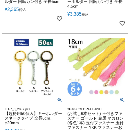
ルダー 回転カン付き 全長5cm
ーホルダー 回転カン付き 全長
4.5cm
¥
2,365
税込
¥
3,385
税込
KD-7_8_28-50pcs
3G18-COLORFUL-6SET
【超得用50個入】キーホルダー
(お試し6本セット) 玉付きファ
スネークタイプ 全長6cm、
スナー ゴールド 金属 マカロン
φ20mm
(各色1本) 玉付ファスナー 玉付
ファスナー YKK ファスナーお