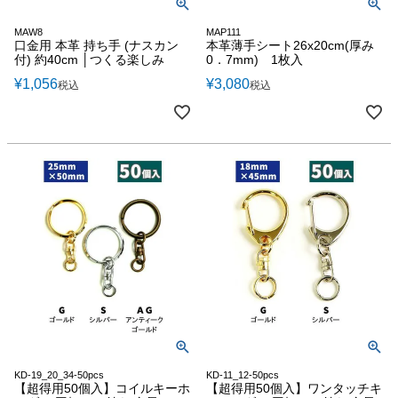
MAW8
MAP111
口金用 本革 持ち手 (ナスカン
本革薄手シート26x20cm(厚み
付) 約40cm │つくる楽しみ
0．7mm) 1枚入
¥
1,056
¥
3,080
税込
税込
KD-19_20_34-50pcs
KD-11_12-50pcs
【超得用50個入】コイルキーホ
【超得用50個入】ワンタッチキ