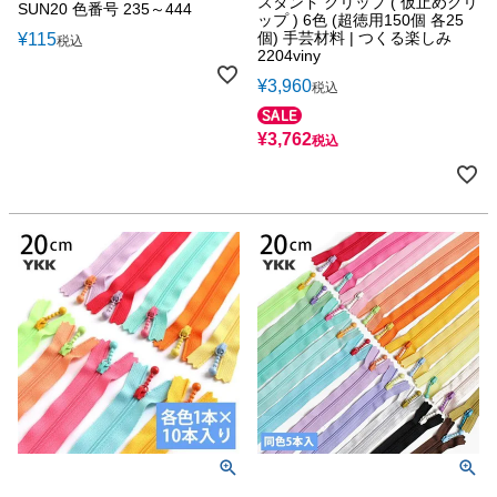
スタンド クリップ ( 仮止めクリ
SUN20 色番号 235～444
ップ ) 6色 (超徳用150個 各25
個) 手芸材料 | つくる楽しみ
¥
115
税込
2204viny
¥
3,960
税込
¥
3,762
税込