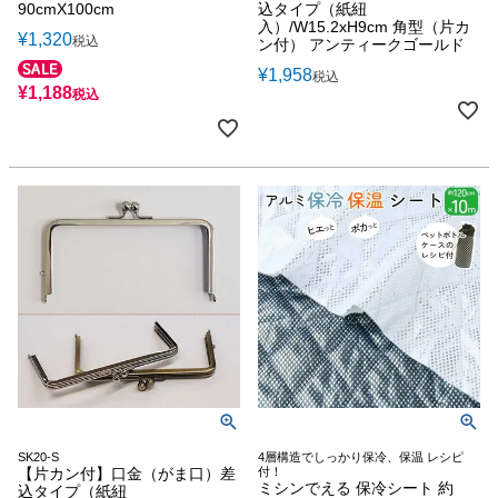
90cmX100cm
込タイプ（紙紐
入）/W15.2xH9cm 角型（片カ
¥
1,320
税込
ン付） アンティークゴールド
¥
1,958
税込
¥
1,188
税込
SK20-S
4層構造でしっかり保冷、保温 レシピ
【片カン付】口金（がま口）差
付！
ミシンでえる 保冷シート 約
込タイプ（紙紐