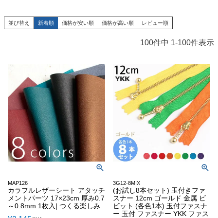
並び替え
新着順
価格が安い順
価格が高い順
レビュー順
100
件中
1
-
100
件表示
MAP126
3G12-8MIX
カラフルレザーシート アタッチ
(お試し8本セット) 玉付きファ
メントパーツ 17×23cm 厚み0.7
スナー 12cm ゴールド 金属 ビ
～0.8mm 1枚入| つくる楽しみ
ビット (各色1本) 玉付ファスナ
ー 玉付 ファスナー YKK ファス