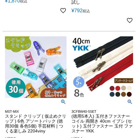
¥
1,870
税込
試し
¥
792
税込
MST-MIX
3CFBW40-5SET
スタンド クリップ ( 仮止めクリ
(徳用5本入) 玉付きファスナー
ップ ) 6色 アソートパック (徳
コイル 両開き 40cm イブシ (セ
用30個 各色5個) 手芸材料 | つ
ット) 玉付ファスナー 玉付 ファ
くる楽しみ 2204viny
スナー YKK