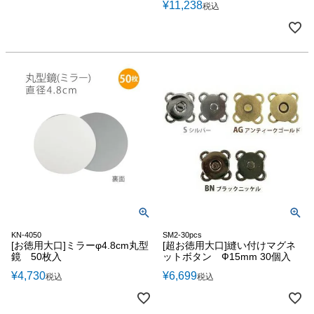
¥
11,238
税込
KN-4050
SM2-30pcs
[お徳用大口]ミラーφ4.8cm丸型
[超お徳用大口]縫い付けマグネ
鏡 50枚入
ットボタン Ф15mm 30個入
¥
4,730
¥
6,699
税込
税込