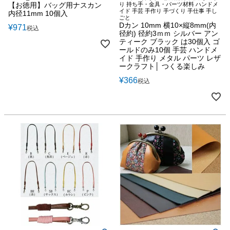
【お徳用】バッグ用ナスカン
り 持ち手・金具・パーツ材料 ハンドメ
イド 手芸 手作り 手づくり 手仕事 手し
内径11mm 10個入
ごと
Dカン 10mm 横10×縦8mm(内
¥
971
税込
径約) 径約3ｍｍ シルバー アン
ティーク ブラック は30個入 ゴ
ールドのみ10個 手芸 ハンドメ
イド 手作り メタル パーツ レザ
ークラフト│ つくる楽しみ
¥
366
税込