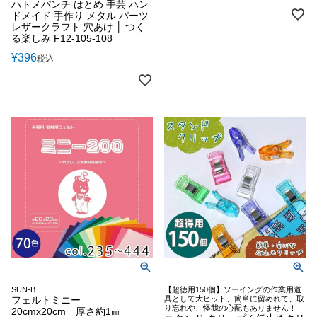
ハトメパンチ はとめ 手芸 ハン
ドメイド 手作り メタル パーツ
レザークラフト 穴あけ │ つく
る楽しみ F12-105-108
¥
396
税込
SUN-B
【超徳用150個】ソーイングの作業用道
フェルトミニー
具として大ヒット、簡単に留めれて、取
り忘れや、怪我の心配もありません！
20cmx20cm 厚さ約1㎜