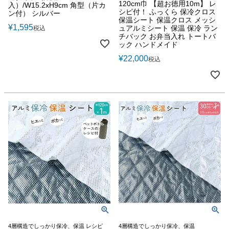
120cm巾 【超お徳用10m】 レ
入）/W15.2xH9cm 角型（片カ
シピ付！ ふっくら 保冷クロス
ン付） シルバー
保温シート 保温クロス メッシ
¥
1,595
ュアルミシート 保温 保冷 ラン
税込
チバック お弁当入れ トートバ
ック ハンドメイド
¥
22,000
税込
4層構造でしっかり保冷、保温 レシピ
4層構造でしっかり保冷、保温