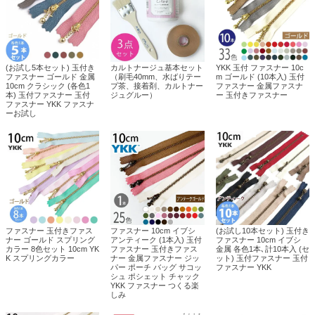
(お試し5本セット) 玉付き
カルトナージュ基本セット
YKK 玉付 ファスナー 10c
ファスナー ゴールド 金属
（刷毛40mm、水ばりテー
m ゴールド (10本入) 玉付
10cm クラシック (各色1
プ茶、接着剤、カルトナー
ファスナー 金属ファスナ
本) 玉付ファスナー 玉付
ジュグルー）
ー 玉付きファスナー
ファスナー YKK ファスナ
ーお試し
ファスナー 玉付きファス
ファスナー 10cm イブシ
(お試し10本セット) 玉付き
ナー ゴールド スプリング
アンティーク (1本入) 玉付
ファスナー 10cm イブシ
カラー 8色セット 10cm YK
ファスナー 玉付きファス
金属 各色1本､計10本入 (セ
K スプリングカラー
ナー 金属ファスナー ジッ
ット) 玉付ファスナー 玉付
パー ポーチ バッグ サコッ
ファスナー YKK
シュ ポシェット チャック
YKK ファスナー つくる楽
しみ