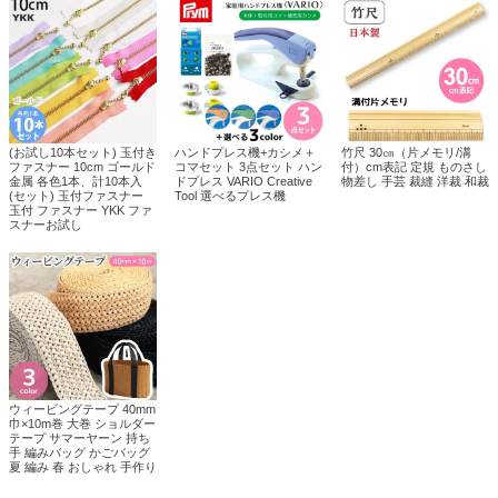
(お試し10本セット) 玉付き
ハンドプレス機+カシメ＋
竹尺 30㎝（片メモリ/溝
ファスナー 10cm ゴールド
コマセット 3点セット ハン
付）cm表記 定規 ものさし
金属 各色1本、計10本入
ドプレス VARIO Creative
物差し 手芸 裁縫 洋裁 和裁
(セット) 玉付ファスナー
Tool 選べるプレス機
玉付 ファスナー YKK ファ
スナーお試し
ウィービングテープ 40mm
巾×10m巻 大巻 ショルダー
テープ サマーヤーン 持ち
手 編みバッグ かごバッグ
夏 編み 春 おしゃれ 手作り