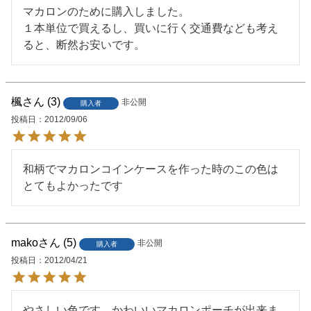
マカロンのために購入しました。

１本単位で買えるし、買いに行く交通費なども考え
ると、断然お安いです。
楓
3
非公開
購入者
投稿日
2012/09/06
和柄でマカロンコインケースを作った時のこの色は
とてもよかったです
mako
5
非公開
購入者
投稿日
2012/04/21
やさしい色です。かわいいマカロンポーチが出来ま