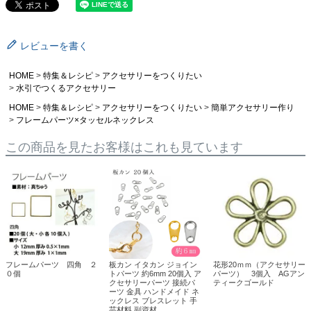
レビューを書く
HOME
特集＆レシピ
アクセサリーをつくりたい
水引でつくるアクセサリー
HOME
特集＆レシピ
アクセサリーをつくりたい
簡単アクセサリー作り
フレームパーツ×タッセルネックレス
この商品を見たお客様はこれも見ています
フレームパーツ 四角 ２
板カン イタカン ジョイン
花形20ｍｍ（アクセサリー
０個
トパーツ 約6mm 20個入 ア
パーツ） 3個入 AGアン
クセサリーパーツ 接続パ
ティークゴールド
ーツ 金具 ハンドメイド ネ
ックレス ブレスレット 手
芸材料 副資材