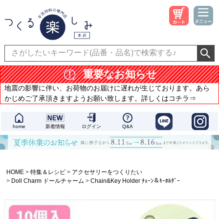
重要なお知らせ
地震の影響に伴い、お荷物のお届けに遅れが生じております。あら
かじめご了承頂きますようお願い致します。詳しくはコチラ⇒
home
新着情報
ログイン
Q&A
HOME
特集＆レシピ
アクセサリーをつくりたい
Doll Charm ドールチャーム
Chain&Key Holder ﾁｪｰﾝ＆ｷｰﾎﾙﾀﾞｰ