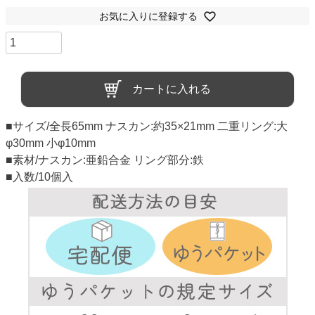
お気に入りに登録する
カートに入れる
■サイズ/全長65mm ナスカン:約35×21mm 二重リング:大
φ30mm 小φ10mm
■素材/ナスカン:亜鉛合金 リング部分:鉄
■入数/10個入