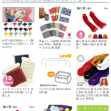
お守り結び5色セット（飾
手ぬぐい 小紋柄 (約33×90
飾り房 9cm 2個入 和手芸
り結び仕上り済み☆） 2.5
cm) 手拭い 和雑貨 ハンカ
飾り 房飾り結び 赤 朱 紫
㎝x17㎝
チ タオル 綿 国産
白
コード ワックスコード 太
ワイヤー口金 30cm×10cm
江戸打ひも 細 太さ約 3mm
さ約3mm×15m巻| つくる
2本1組
x 30m 赤 白紫 エンジ 黒 黄
楽しみ
全11色 江戸打ち紐 和 和風
紐 ひも 和手芸