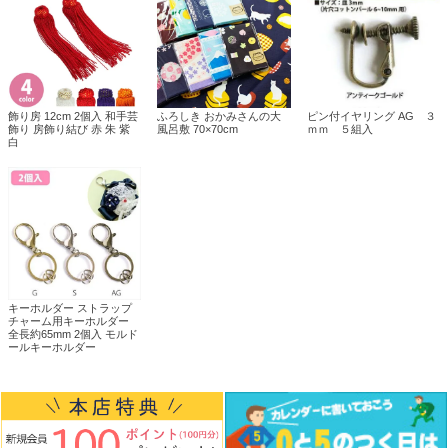
飾り房 12cm 2個入 和手芸
ふろしき おかみさんの大
ピン付イヤリング AG ３
飾り 房飾り結び 赤 朱 紫
風呂敷 70×70cm
ｍｍ ５組入
白
キーホルダー ストラップ
チャーム用キーホルダー
全長約65mm 2個入 モルド
ールキーホルダー