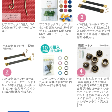
ピアスフック 10組入 W1
プラスチックスナップ ボ
バネ口金 ゴールド アンテ
2×10mm アンティークゴー
タン 釦 ぼたんのみ 糸付 デ
ィークゴールド 12cm 10本
ルド
ザイン 11.5mm 12組 CHE
入 口金 ポーチ バネ ピン付
RRY LABEL チェリーレー
金具 サイズ 小さい 編み物
ベル
財布 小銭入れ
バネ口金 丸ピン付 ゴール
リング スナップ ボタン ぼ
ハトメ 打ち具 セット 穴径
ド アンティークゴールド 1
たん 釦 金属 外径12mm 内
5mm 両面タイプ 12組入
2cm 10本入 口金 ポーチ バ
径10mm 打ち具付 6組
+打ち具付 #300 工具 打具
ネ ピン付 金具 サイズ 小さ
金具 穴 4色 ゴールド シル
い 編み物 財布 小銭入れ
バー アンティーク ハトメ
パンチ はとめ 手芸 ハンド
メイド 手作り メタル パー
ツ レザークラフト 穴あけ
│ つ