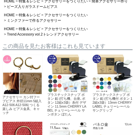
HOME
特集＆レシピ
アクセサリーをつくりたい
簡単アクセサリー作り
ビーズ入りガラスドームピアス
HOME
特集＆レシピ
アクセサリーをつくりたい
ミンクファーで作るアクセサリー
HOME
特集＆レシピ
アクセサリーをつくりたい
Trend Accessory vol.2トレンドアクセサリー
この商品を見たお客様はこれも見ています
プラスチックスナップ ボ
プラスチックスナップ ボ
アクセサリー カン付フー
タン 釦 (打ち機、台座､ボ
タン 釦 (打ち機付 ボタン 1
プピアス 外径11mm 5組入
タン 12組x3袋）糸付 デザ
2組x3袋）13mm CHERRY
A12-506 A12-506| つくる
イン 11.5mm CHERRY LA
LABEL チェリーレーベル
楽しみ ピアス金具、キャ
BEL チェリーレーベル サ
サングリップ
ッチ
ンボタン ぼたん