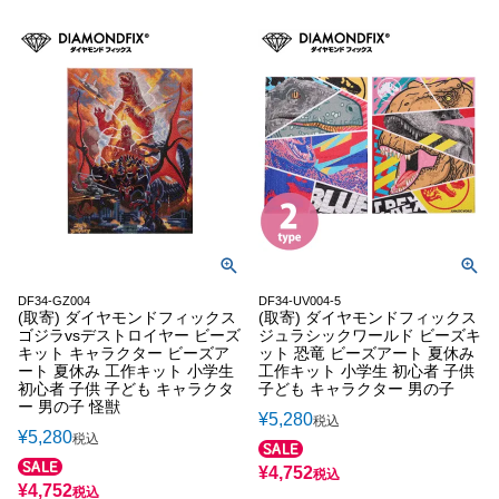
DF34-GZ004
DF34-UV004-5
(取寄) ダイヤモンドフィックス
(取寄) ダイヤモンドフィックス
ゴジラvsデストロイヤー ビーズ
ジュラシックワールド ビーズキ
キット キャラクター ビーズア
ット 恐竜 ビーズアート 夏休み
ート 夏休み 工作キット 小学生
工作キット 小学生 初心者 子供
初心者 子供 子ども キャラクタ
子ども キャラクター 男の子
ー 男の子 怪獣
¥
5,280
税込
¥
5,280
税込
¥
4,752
税込
¥
4,752
税込