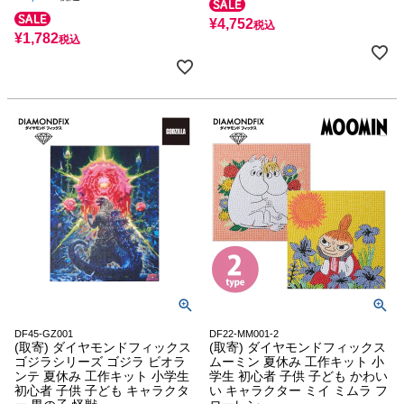
¥
4,752
税込
¥
1,782
税込
DF45-GZ001
DF22-MM001-2
(取寄) ダイヤモンドフィックス
(取寄) ダイヤモンドフィックス
ゴジラシリーズ ゴジラ ビオラ
ムーミン 夏休み 工作キット 小
ンテ 夏休み 工作キット 小学生
学生 初心者 子供 子ども かわい
初心者 子供 子ども キャラクタ
い キャラクター ミイ ミムラ フ