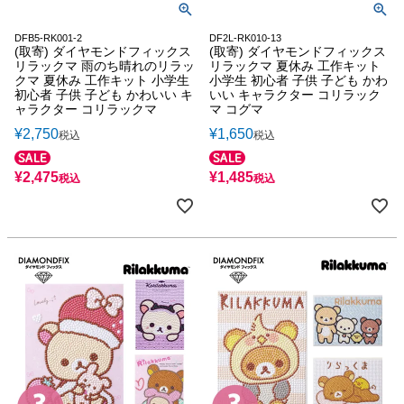
DFB5-RK001-2
DF2L-RK010-13
(取寄) ダイヤモンドフィックス
(取寄) ダイヤモンドフィックス
リラックマ 雨のち晴れのリラッ
リラックマ 夏休み 工作キット
クマ 夏休み 工作キット 小学生
小学生 初心者 子供 子ども かわ
初心者 子供 子ども かわいい キ
いい キャラクター コリラック
ャラクター コリラックマ
マ コグマ
¥
2,750
¥
1,650
税込
税込
¥
2,475
¥
1,485
税込
税込