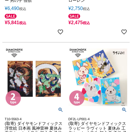
ー 男の子 怪獣
ローレン
¥
6,490
¥
2,750
税込
税込
¥
5,841
¥
2,475
税込
税込
T10-5563-4
DF2L-LP001-4
(取寄) ダイヤモンドフィックス
(取寄) ダイヤモンドフィックス
浮世絵 日本画 風神雷神 夏休み
ラッピー ラヴィット 夏休み 工