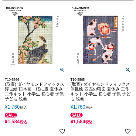
T10-5566
T10-5565
(取寄) ダイヤモンドフィックス
(取寄) ダイヤモンドフィックス
浮世絵 日本画 桜に鷹 夏休み
浮世絵 四匹の猫図 夏休み 工作
工作キット 小学生 初心者 子供
キット 小学生 初心者 子供 子ど
子ども 絵画
も 絵画
¥
1,760
¥
1,760
税込
税込
¥
1,584
¥
1,584
税込
税込