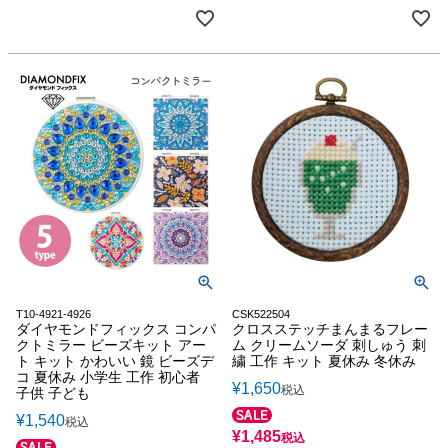
T10-4921-4926
CSK522504
ダイヤモンドフィックス コンパ
クロスステッチまんまるフレー
クトミラー ビーズキット アー
ム クリームソーダ 刺しゅう 刺
ト キット かわいい 鏡 ビーズデ
繍 工作 キット 夏休み 冬休み
コ 夏休み 小学生 工作 初心者
¥
1,650
税込
子供 子ども
¥
1,540
税込
¥
1,485
税込