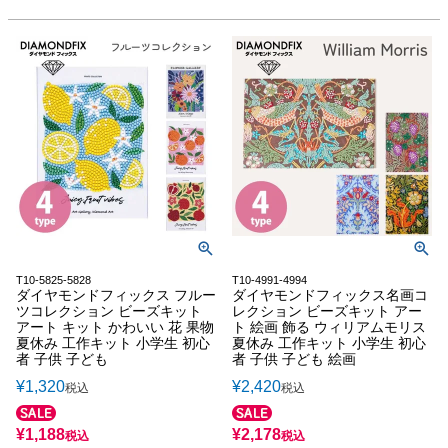
T10-5825-5828
T10-4991-4994
ダイヤモンドフィックス フルー
ダイヤモンドフィックス名画コ
ツコレクション ビーズキット
レクション ビーズキット アー
アート キット かわいい 花 果物
ト 絵画 飾る ウィリアムモリス
夏休み 工作キット 小学生 初心
夏休み 工作キット 小学生 初心
者 子供 子ども
者 子供 子ども 絵画
¥
1,320
¥
2,420
税込
税込
¥
1,188
¥
2,178
税込
税込