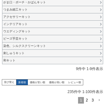
がま口・ポーチ・かばんキット
つまみ細工キット
アクセサリーキット
インテリアキット
ウエディングキット
ビーズ手芸キット
染色、シルクスクリーンキット
刺しゅうキット
和キット
9
件中
1
-
9
件表示
並び替え
新着順
価格が安い順
価格が高い順
レビュー順
235
件中
1
-
100
件表示
1
2
3