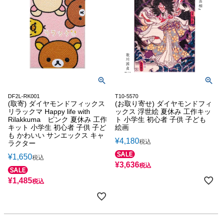
DF2L-RK001
T10-5570
(取寄) ダイヤモンドフィックス
(お取り寄せ) ダイヤモンドフィ
リラックマ Happy life with
ックス 浮世絵 夏休み 工作キッ
Rilakkuma ピンク 夏休み 工作
ト 小学生 初心者 子供 子ども
キット 小学生 初心者 子供 子ど
絵画
も かわいい サンエックス キャ
¥
4,180
税込
ラクター
¥
1,650
税込
¥
3,636
税込
¥
1,485
税込