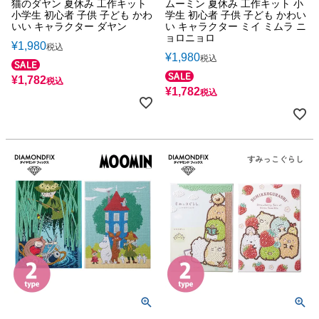
猫のダヤン 夏休み 工作キット
ムーミン 夏休み 工作キット 小
小学生 初心者 子供 子ども かわ
学生 初心者 子供 子ども かわい
いい キャラクター ダヤン
い キャラクター ミイ ミムラ ニ
ョロニョロ
¥
1,980
税込
¥
1,980
税込
¥
1,782
税込
¥
1,782
税込