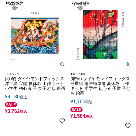
T10-5569
T10-5568
(取寄) ダイヤモンドフィックス
(取寄) ダイヤモンドフィックス
浮世絵 宝船 夏休み 工作キット
浮世絵 亀戸梅屋舗 夏休み 工作
小学生 初心者 子供 子ども 絵画
キット 小学生 初心者 子供 子ど
も 絵画
¥
4,180
税込
¥
1,760
税込
¥
3,762
税込
¥
1,584
税込