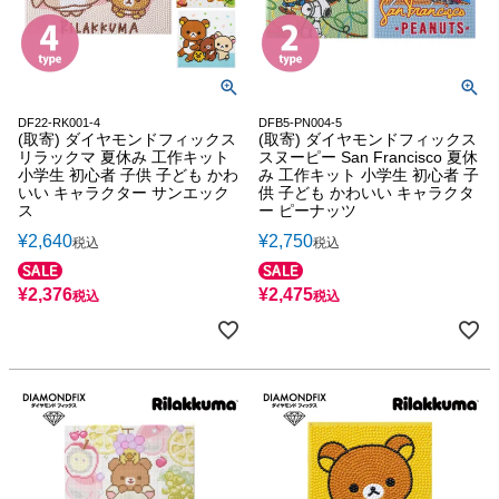
DF22-RK001-4
DFB5-PN004-5
(取寄) ダイヤモンドフィックス
(取寄) ダイヤモンドフィックス
リラックマ 夏休み 工作キット
スヌーピー San Francisco 夏休
小学生 初心者 子供 子ども かわ
み 工作キット 小学生 初心者 子
いい キャラクター サンエック
供 子ども かわいい キャラクタ
ス
ー ピーナッツ
¥
2,640
¥
2,750
税込
税込
¥
2,376
¥
2,475
税込
税込