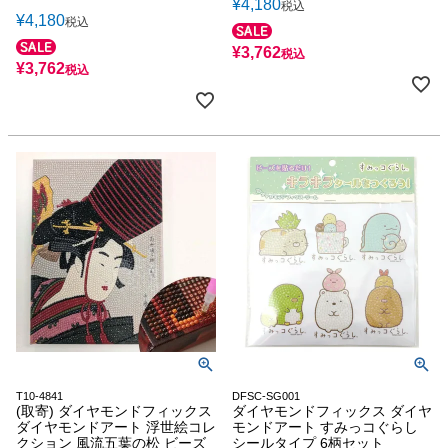
¥
4,180
税込
¥
4,180
税込
¥
3,762
税込
¥
3,762
税込
T10-4841
DFSC-SG001
(取寄) ダイヤモンドフィックス
ダイヤモンドフィックス ダイヤ
ダイヤモンドアート 浮世絵コレ
モンドアート すみっコぐらし
クション 風流五葉の松 ビーズ
シールタイプ 6柄セット