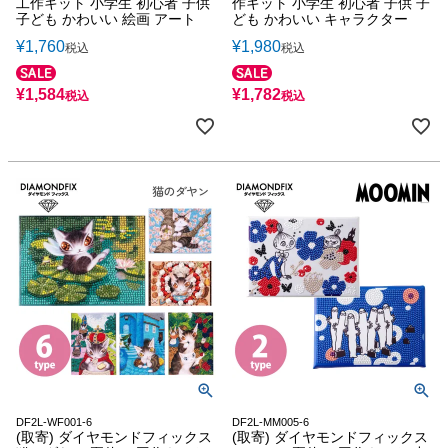
工作キット 小学生 初心者 子供
作キット 小学生 初心者 子供 子
子ども かわいい 絵画 アート
ども かわいい キャラクター
¥
1,760
¥
1,980
税込
税込
¥
1,584
¥
1,782
税込
税込
DF2L-WF001-6
DF2L-MM005-6
(取寄) ダイヤモンドフィックス
(取寄) ダイヤモンドフィックス