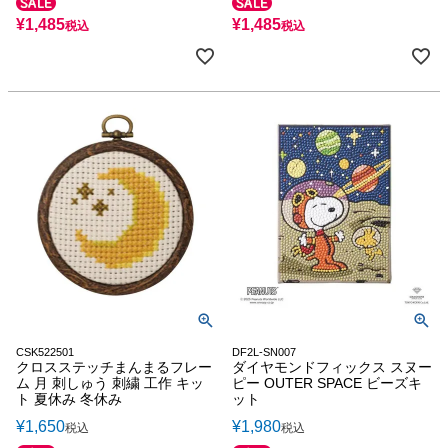
¥
1,485
¥
1,485
税込
税込
CSK522501
DF2L-SN007
クロスステッチまんまるフレー
ダイヤモンドフィックス スヌー
ム 月 刺しゅう 刺繍 工作 キッ
ピー OUTER SPACE ビーズキ
ト 夏休み 冬休み
ット
¥
1,650
¥
1,980
税込
税込