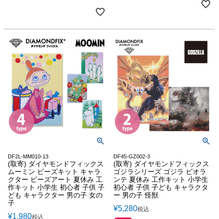
DF2L-MM010-13
DF45-GZ002-3
(取寄) ダイヤモンドフィックス
(取寄) ダイヤモンドフィックス
ムーミン ビーズキット キャラ
ゴジラシリーズ ゴジラ ビオラ
クター ビーズアート 夏休み 工
ンテ 夏休み 工作キット 小学生
作キット 小学生 初心者 子供 子
初心者 子供 子ども キャラクタ
ども キャラクター 男の子 女の
ー 男の子 怪獣
子
¥
5,280
税込
¥
1,980
税込