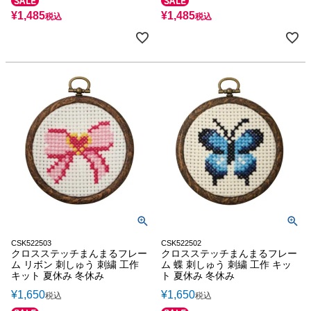
¥
1,485
¥
1,485
税込
税込
CSK522503
CSK522502
クロスステッチまんまるフレー
クロスステッチまんまるフレー
ム リボン 刺しゅう 刺繍 工作
ム 蝶 刺しゅう 刺繍 工作 キッ
キット 夏休み 冬休み
ト 夏休み 冬休み
¥
1,650
¥
1,650
税込
税込