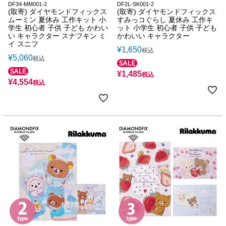
DF34-MM001-2
DF2L-SK001-2
(取寄) ダイヤモンドフィックス
(取寄) ダイヤモンドフィックス
ムーミン 夏休み 工作キット 小
すみっコぐらし 夏休み 工作キ
学生 初心者 子供 子ども かわい
ット 小学生 初心者 子供 子ども
い キャラクター スナフキン ミ
かわいい キャラクター
イ スニフ
¥
1,650
税込
¥
5,060
税込
¥
1,485
税込
¥
4,554
税込