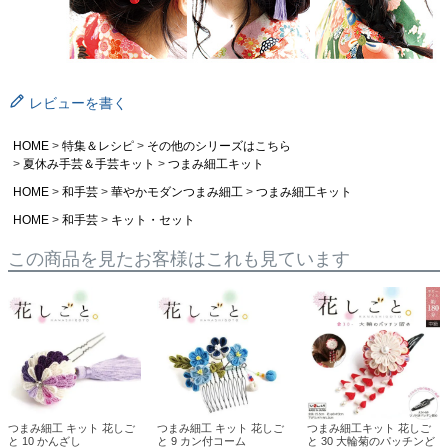
レビューを書く
HOME
特集＆レシピ
その他のシリーズはこちら
夏休み手芸＆手芸キット
つまみ細工キット
HOME
和手芸
華やかモダンつまみ細工
つまみ細工キット
HOME
和手芸
キット・セット
この商品を見たお客様はこれも見ています
つまみ細工 キット 花しご
つまみ細工 キット 花しご
つまみ細工キット 花しご
と 10 かんざし
と 9 カン付コーム
と 30 大輪菊のパッチンど