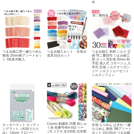
め
つまみ細工用一越ちりめん
つまみ細工セット 生地＆
つまみ細工 本絹 シルク 正
無地 25mm角アソートセッ
道具10点セット
絹 羽二重四匁 つまみ細工
ト 3色各30枚入
用 カット済生地 30mm 和
手芸 成人式 コサージュ 入
学式 生地 シルクオーガン
ジー シルクジョーゼット
シルクシフォン
Cosmo 刺繍糸 25番 刺しゅ
カッターマット カッティ
生地 ちりめん はぎれ 一越
う糸 色番号464-552 ペー
ングマット（A1折りたた
ちりめん 無地 7柄アソート
ジ6 コスモ 全100色 日本製
み） Clover クロバー
セット 22x15cm つまみ細