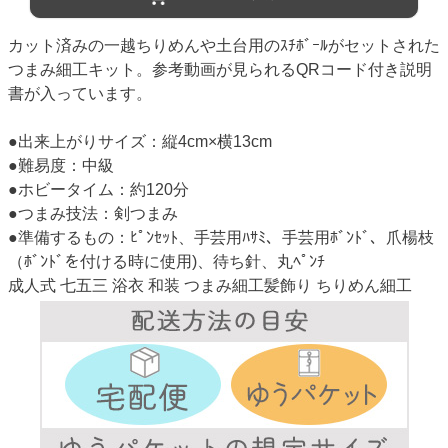
カット済みの一越ちりめんや土台用のｽﾁﾎﾞｰﾙがセットされた
つまみ細工キット。参考動画が見られるQRコード付き説明
書が入っています。
●出来上がりサイズ：縦4cm×横13cm
●難易度：中級
●ホビータイム：約120分
●つまみ技法：剣つまみ
●準備するもの：ﾋﾟﾝｾｯﾄ、手芸用ﾊｻﾐ、手芸用ﾎﾞﾝﾄﾞ、爪楊枝
（ﾎﾞﾝﾄﾞを付ける時に使用)、待ち針、丸ﾍﾟﾝﾁ
成人式 七五三 浴衣 和装 つまみ細工髪飾り ちりめん細工