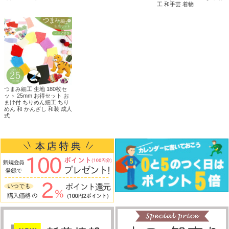
工 和手芸 着物
つまみ細工 生地 180枚セ
ット 25mm お得セット お
まけ付 ちりめん細工 ちり
めん 和 かんざし 和装 成人
式