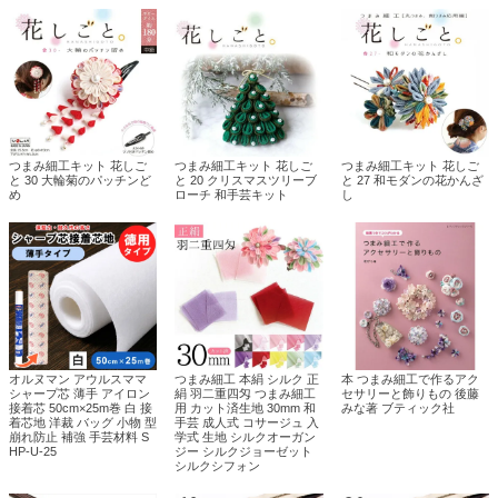
つまみ細工キット 花しご
つまみ細工キット 花しご
つまみ細工キット 花しご
と 30 大輪菊のパッチンど
と 20 クリスマスツリーブ
と 27 和モダンの花かんざ
め
ローチ 和手芸キット
し
オルヌマン アウルスママ
つまみ細工 本絹 シルク 正
本 つまみ細工で作るアク
シャープ芯 薄手 アイロン
絹 羽二重四匁 つまみ細工
セサリーと飾りもの 後藤
接着芯 50cm×25m巻 白 接
用 カット済生地 30mm 和
みな著 ブティック社
着芯地 洋裁 バッグ 小物 型
手芸 成人式 コサージュ 入
崩れ防止 補強 手芸材料 S
学式 生地 シルクオーガン
HP-U-25
ジー シルクジョーゼット
シルクシフォン