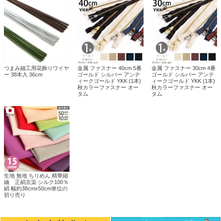
つまみ細工用花飾りワイヤ
金属 ファスナー 40cm 5番
金属 ファスナー 30cm 4番
ー 38本入 36cm
ゴールド シルバー アンテ
ゴールド シルバー アンテ
ィークゴールド YKK (1本)
ィークゴールド YKK (1本)
秋カラーファスナー オー
秋カラーファスナー オー
タム
タム
生地 無地 ちりめん 精華縮
緬 正絹京染 シルク100％
絹 幅約38cmx50cm単位の
切り売り