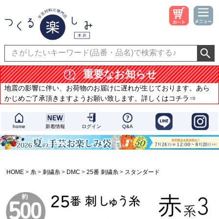
重要なお知らせ
地震の影響に伴い、お荷物のお届けに遅れが生じております。あら
かじめご了承頂きますようお願い致します。詳しくはコチラ⇒
home
新着情報
ログイン
Q&A
HOME
糸
刺繍糸
DMC
25番 刺繍糸
スタンダード