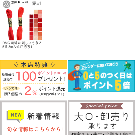
DMC 刺繍糸 刺しゅう糸 2
5番 8m Art117 赤系1