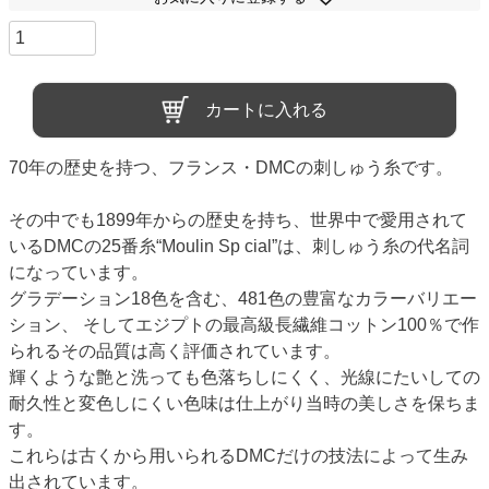
カートに入れる
70年の歴史を持つ、フランス・DMCの刺しゅう糸です。
その中でも1899年からの歴史を持ち、世界中で愛用されて
いるDMCの25番糸“Moulin Sp cial”は、刺しゅう糸の代名詞
になっています。
グラデーション18色を含む、481色の豊富なカラーバリエー
ション、 そしてエジプトの最高級長繊維コットン100％で作
られるその品質は高く評価されています。
輝くような艶と洗っても色落ちしにくく、光線にたいしての
耐久性と変色しにくい色味は仕上がり当時の美しさを保ちま
す。
これらは古くから用いられるDMCだけの技法によって生み
出されています。