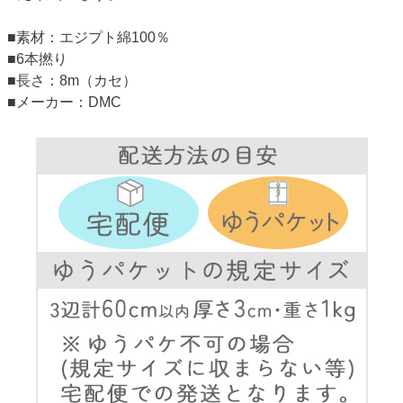
■素材：エジプト綿100％
■6本撚り
■長さ：8m（カセ）
■メーカー：DMC