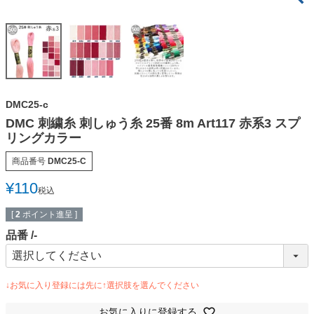
DMC25-c
DMC 刺繍糸 刺しゅう糸 25番 8m Art117 赤系3 スプ
リングカラー
商品番号
DMC25-C
¥
110
税込
[
2
ポイント進呈 ]
品番
-
お気に入りに登録する